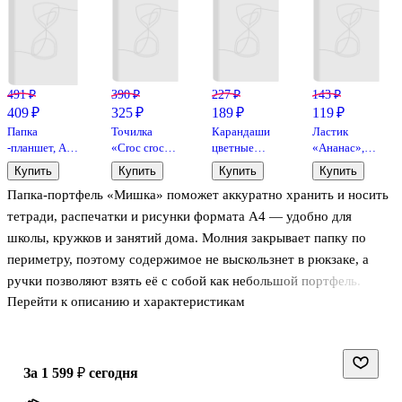
491 ₽
390 ₽
227 ₽
143 ₽
409 ₽
325 ₽
189 ₽
119 ₽
Папка
Точилка
Карандаши
Ластик
-планшет, А4,
«Croc croc
цветные
«Ананас»,
ПВХ, с
innovation»,
«Мультики»,
Tochain, в
Купить
Купить
Купить
Купить
карманом,
1 отверстие,
ГАММА, 6
ассортименте
Папка-портфель «Мишка» поможет аккуратно хранить и носить
черная,
пластик,
цветов
GoodMark
Maped
тетради, распечатки и рисунки формата А4 — удобно для
школы, кружков и занятий дома. Молния закрывает папку по
периметру, поэтому содержимое не выскользнет в рюкзаке, а
ручки позволяют взять её с собой как небольшой портфель.
Перейти к описанию и характеристикам
Пластик защищает бумаги от влаги и замятий и легко очищается.
Внутри одно отделение — всё важное будет под рукой.
за 1 599 ₽
сегодня