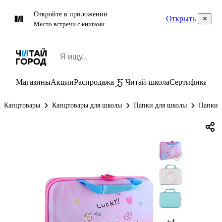
Откройте в приложении
Открыть
Место встречи с книгами
Магазины
Акции
Распродажа
Читай-школа
Сертификаты
П
Канцтовары
Канцтовары для школы
Папки для школы
Папки д
+4