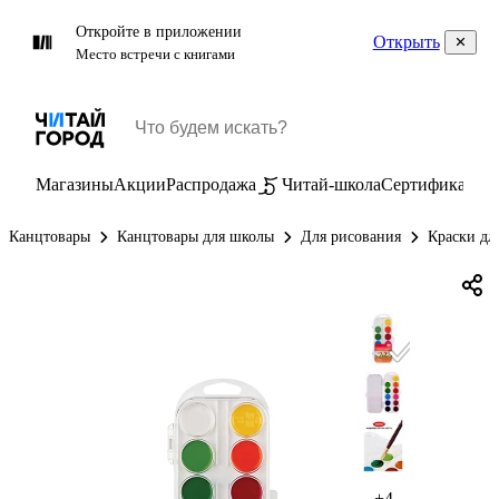
Откройте в приложении
Открыть
Место встречи с книгами
Магазины
Акции
Распродажа
Читай-школа
Сертификаты
П
Канцтовары
Канцтовары для школы
Для рисования
Краски дл
+4