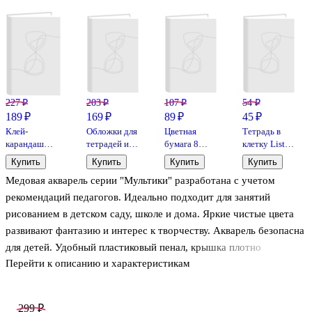
227 ₽
203 ₽
107 ₽
54 ₽
189 ₽
169 ₽
89 ₽
45 ₽
Клей-
Обложки для
Цветная
Тетрадь в
карандаш
тетрадей и
бумага 8
клетку Listoff
«Extra», Erich
дневников,
цветов 16
«Классическая
Купить
Купить
Купить
Купить
Krause, 15 г
100 мкм,
листов А4,
серия» в
Медовая акварель серии "Мультики" разработана с учетом
210х350 мм,
односторонняя,
ассортименте,
Топ-Спин, 10
Рисовашка
12 листов
рекомендаций педагогов. Идеально подходит для занятий
штук
рисованием в детском саду, школе и дома. Яркие чистые цвета
развивают фантазию и интерес к творчеству. Акварель безопасна
для детей. Удобный пластиковый пенал, крышка плотно
Перейти к описанию и характеристикам
фиксируется и служит палитрой для смешивания красок. Кюветы
с высокими бортиками и увеличенным расстоянием между
красками предназначены для удобства в работе детей. Акварель
299 ₽