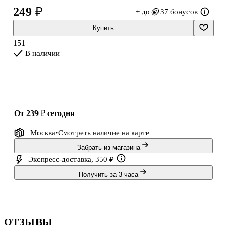
легко смывается с рук и отстирывается с одежды.
249 ₽
+ до
37 бонусов
Объем кювет - 3,5 см3. Форма кювет - круглая.
Купить
151
В наличии
от 239 ₽
сегодня
Москва
Смотреть наличие
на карте
Забрать из магазина
Экспресс-доставка, 350 ₽
Получить за 3 часа
ОТЗЫВЫ