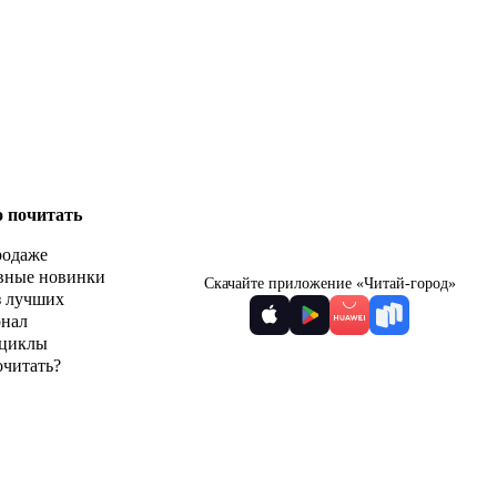
о почитать
родаже
вные новинки
Скачайте приложение «Читай-город»
з лучших
рнал
циклы
очитать?