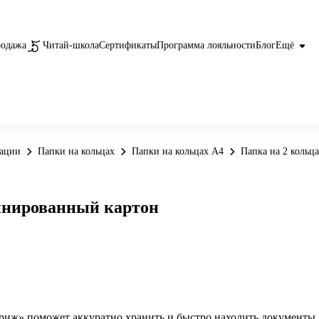
родажа
Читай-школа
Сертификаты
Программа лояльности
Блог
Ещё
вации
Папки на кольцах
Папки на кольцах А4
Папка на 2 кольц
минированный картон
риж» поможет аккуратно хранить и быстро находить документы