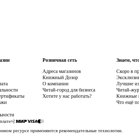
азин
Розничная сеть
Знаем, чт
Адреса магазинов
Скоро в п
Книжный Дозор
Эксклюзи
лата
О компании
Лучшие и
яльности
Читай-город для бизнеса
Читай-жу
ертификаты
Хотите у нас работать?
Книжные 
ажи
Что ещё п
ьности
плате
онном ресурсе применяются
рекомендательные технологии
.