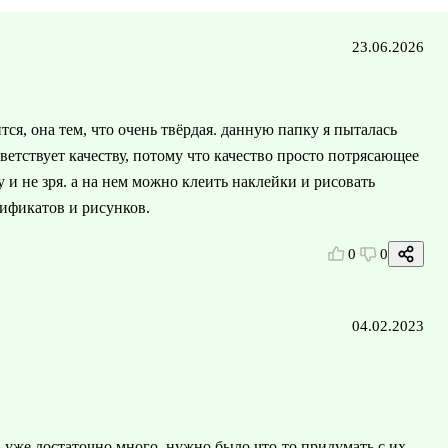
23.06.2026
ся, она тем, что очень твёрдая. данную папку я пыталась
тветствует качеству, потому что качество просто потрясающее
 и не зря. а на нем можно клеить наклейки и рисовать
тификатов и рисунков.
0
0
04.02.2023
 уже достаточно много, нужно было что-то придумать с их