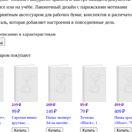
исе или на учёбе. Лаконичный дизайн с парижскими мотивами
приятным аксессуаром для рабочих бумаг, конспектов и распечато
аль, которая добавляет настроения в повседневные дела.
описанию и характеристикам
подходит для стандартных листов, а крепление на 2 кольца
ва
иксирует документы и позволяет в любой момент добавить или
жные страницы. Папка выполнена из ламинированного картона:
варом покупают
 форму, защищает содержимое от замятий и легко очищается от
загрязнений. Отличный вариант, если нужно собрать договоры,
 учебные материалы в одном месте.
119 ₽
168 ₽
95 ₽
491 ₽
99 ₽
140 ₽
79 ₽
409 ₽
т»,
Скрепки винил
Папка -конверт
Точилка
Папка арх
в
круглые,
А4 на кнопке
«Black», 1
«Muse», 7
GoodMark, 33
«Gradient», в
отверстие,
А4,
Купить
Купить
Купить
Купить