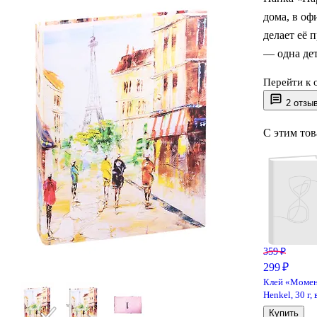
дома, в оф
делает её 
— одна дет
Перейти к 
Формат А4 
2 отзы
надёжно ф
вынуть ну
С этим то
она держит
небольших 
отчёты или
359 ₽
299 ₽
Клей «Момен
Henkel, 30 г, 
тубе
Купить