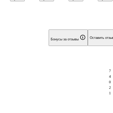
мм, 100 штук, в
ассортименте
пластик, Schiller
ламиниро
ассортименте
картон, Ha
Оставить отзы
Бонусы за отзывы
7
4
0
2
1