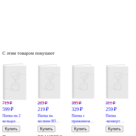
С этим товаром покупают
719 ₽
263 ₽
395 ₽
311 ₽
599 ₽
219 ₽
329 ₽
259 ₽
Папка на 2
Папка на
Папка с
Папка
кольцах
молнии В5,
прижимом
-конверт
«Glitter», А4,
двухцветная
«Герб», А4,
«Лен в
Купить
Купить
Купить
Купить
черная
пластик,
горошек» А4