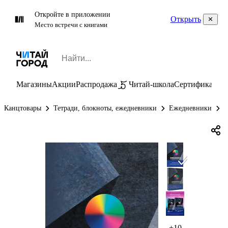
Откройте в приложении
Открыть
Место встречи с книгами
Магазины
Акции
Распродажа
Читай-школа
Сертификаты
П
Канцтовары
Тетради, блокноты, ежедневники
Ежедневники
Е
+10