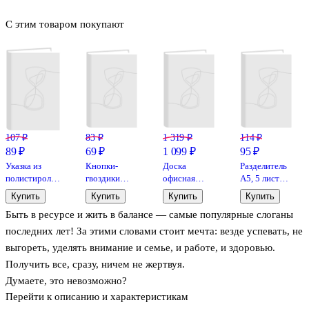
С этим товаром покупают
107 ₽
83 ₽
1 319 ₽
114 ₽
89 ₽
69 ₽
1 099 ₽
95 ₽
Указка из
Кнопки-
Доска
Разделитель
полистирола
гвоздики
офисная
А5, 5 листов,
в
GoodMark,
пробковая,
цветной,
Купить
Купить
Купить
Купить
ассортименте,
50 штук,
45 х 60 см
Hatber
Быть в ресурсе и жить в балансе — самые популярные слоганы
СТАММ
цветные
последних лет! За этими словами стоит мечта: везде успевать, не
выгореть, уделять внимание и семье, и работе, и здоровью.
Получить все, сразу, ничем не жертвуя.
Думаете, это невозможно?
Перейти к описанию и характеристикам
Больше полувека назад эксперт по саморазвитию Пол Дж. Майер