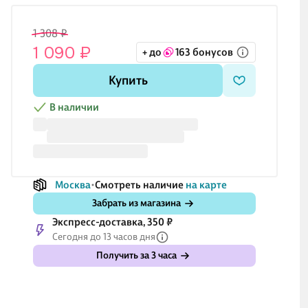
1 308 ₽
1 090 ₽
+ до
163 бонусов
Купить
В наличии
Москва
Смотреть наличие
на карте
Забрать из магазина
Экспресс-доставка, 350 ₽
Сегодня до 13 часов дня
Получить за 3 часа
₽
143 ₽
263 ₽
659 ₽
20
₽
119 ₽
219 ₽
549 ₽
16
ковая
Шариковая
Закладки
Текстовыделители
Лас