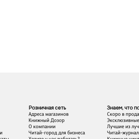
Розничная сеть
Знаем, что п
Адреса магазинов
Скоро в прод
Книжный Дозор
Эксклюзивные
О компании
Лучшие из лу
и
Читай-город для бизнеса
Читай-журнал
каты
Хотите у нас работать?
Книжные цик