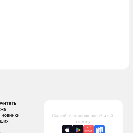
очитать
аже
 новинки
Скачайте приложение «Читай-
чших
город»
лы