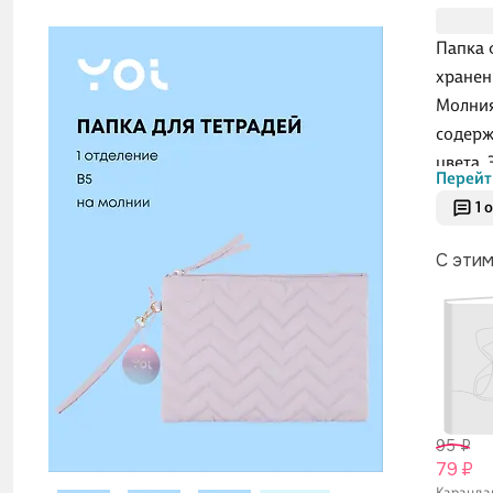
Папка 
хранен
Молния
содерж
цвета.
Перейт
студен
1 
С эти
95 ₽
79 ₽
Каранд