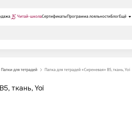
одажа
Читай-школа
Сертификаты
Программа лояльности
Блог
Ещё
Папки для тетрадей
Папка для тетрадей «Сиреневая» В5, ткань, Yoi
5, ткань, Yoi