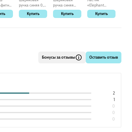
афитный
ручка синяя 0,7
ручка синяя
«Elephant
ручка
ом
мм, BPS-GP-F L,
автоматическая,
300/60», Koh-i-
фиоле
ить
Купить
Купить
Купить
К
», Yoi,
Pilot
BPGP-10R-F (L),
Noor
мм, M
Pilot
MunH
менте
Бонусы за отзывы
Оставить отзыв
2
1
0
0
0