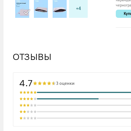
черногр
+4
с ластик
Куп
«Rainbow
HB, в
ассорти
ОТЗЫВЫ
4.7
3 оценки