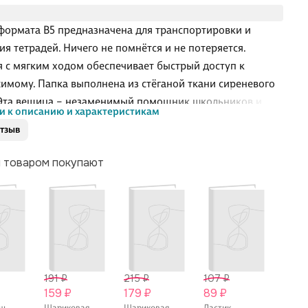
формата B5 предназначена для транспортировки и
ия тетрадей. Ничего не помнётся и не потеряется.
 с мягким ходом обеспечивает быстрый доступ к
имому. Папка выполнена из стёганой ткани сиреневого
 Эта вещица – незаменимый помощник школьников и
и к описанию и характеристикам
тов, с которым все бумаги будут в порядке.
отзыв
м товаром покупают
191 ₽
215 ₽
107 ₽
155 
159 ₽
179 ₽
89 ₽
129 
аш
Шариковая
Шариковая
Ластик
Шари