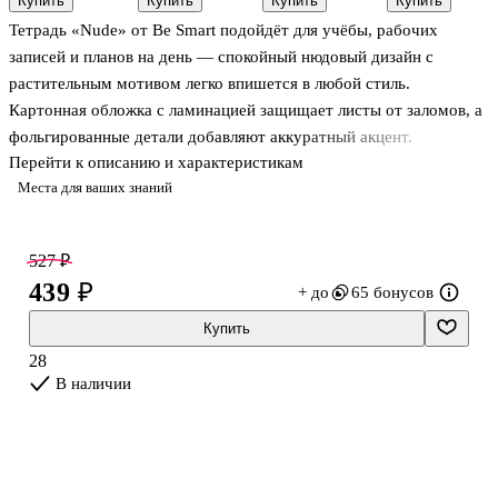
Купить
Купить
Купить
Купить
Gold,
серия» в
серия» в
«Классическая
Тетрадь «Nude» от Be Smart подойдёт для учёбы, рабочих
MunHwa
ассортименте,
ассортименте,
серия» в
24 листа
18 листов
ассортименте,
записей и планов на день — спокойный нюдовый дизайн с
24 листа
растительным мотивом легко впишется в любой стиль.
Картонная обложка с ламинацией защищает листы от заломов, а
фольгированные детали добавляют аккуратный акцент.
Перейти к описанию и характеристикам
Крепление на спирали удобно: тетрадь раскрывается на 360° и
Места для ваших знаний
не мешает при письме. Линовка в клетку помогает держать
ровные строки, скруглённые углы меньше мнутся в сумке.
Формат А5 удобно брать с собой.
527 ₽
439 ₽
+ до
65 бонусов
Купить
28
В наличии