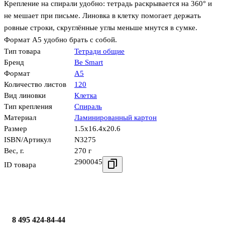
Крепление на спирали удобно: тетрадь раскрывается на 360° и
не мешает при письме. Линовка в клетку помогает держать
ровные строки, скруглённые углы меньше мнутся в сумке.
Формат А5 удобно брать с собой.
Тип товара
Тетради общие
Бренд
Be Smart
Формат
А5
Количество листов
120
Вид линовки
Клетка
Тип крепления
Спираль
Материал
Ламинированный картон
Размер
1.5x16.4x20.6
ISBN/Артикул
N3275
Вес, г.
270 г
2900045
ID товара
8 495 424-84-44