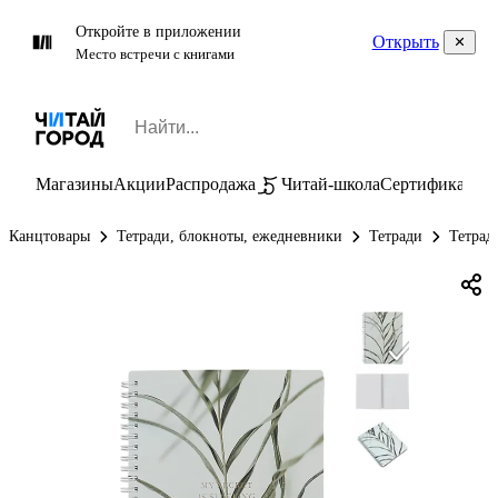
Откройте в приложении
Открыть
Место встречи с книгами
Магазины
Акции
Распродажа
Читай-школа
Сертификаты
П
Канцтовары
Тетради, блокноты, ежедневники
Тетради
Тетрад