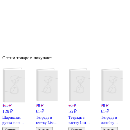
С этим товаром покупают
155 ₽
78 ₽
66 ₽
78 ₽
129 ₽
65 ₽
55 ₽
65 ₽
Шариковая
Тетрадь в
Тетрадь в
Тетрадь в
ручка синяя
клетку Listoff
клетку Listoff
линейку
0,5 мм, MC
«Классическая
«Классическая
Listoff