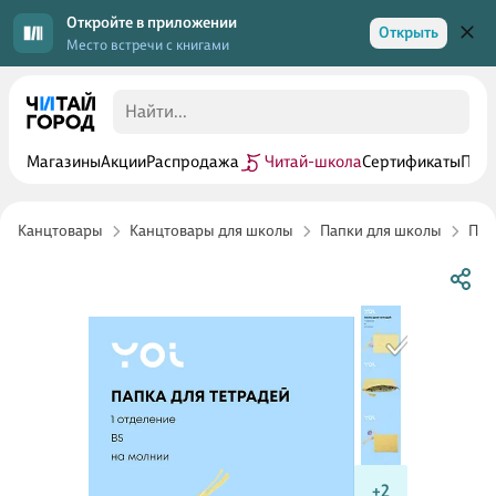
Откройте в приложении
Открыть
Место встречи с книгами
Магазины
Акции
Распродажа
Читай-школа
Сертификаты
Прог
Канцтовары
Канцтовары для школы
Папки для школы
Пап
+2