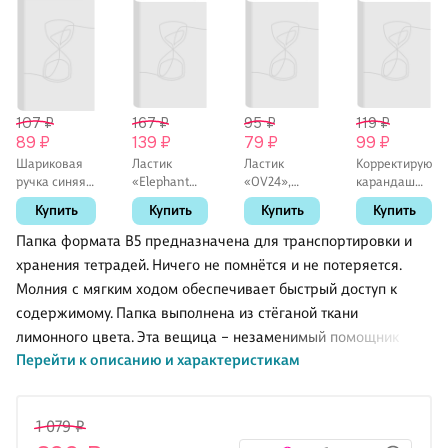
107 ₽
167 ₽
95 ₽
119 ₽
89 ₽
139 ₽
79 ₽
99 ₽
Шариковая
Ластик
Ластик
Корректирующ
ручка синяя,
«Elephant
«OV24»,
карандаш
U-108, Erich
300/30»,
Factis,
GoodMark, 8
Купить
Купить
Купить
Купить
Krause
Koh-i-Noor
овальный,
мл,
мягкий
металлический
Папка формата B5 предназначена для транспортировки и
наконечник,
хранения тетрадей. Ничего не помнётся и не потеряется.
морозостойкий
Молния с мягким ходом обеспечивает быстрый доступ к
содержимому. Папка выполнена из стёганой ткани
лимонного цвета. Эта вещица – незаменимый помощник
Перейти к описанию и характеристикам
школьников и студентов, с которым все бумаги будут в
порядке.
1 079 ₽