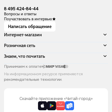
8 495 424-84-44
Вопросы и ответы
Поучаствовать в интервью
Написать обращение
Интернет-магазин
Акции
Розничная сеть
Распродажа
Доставка и оплата
Адреса магазинов
Знаем, что почитать
Программа лояльности
Книжный Дозор
Подарочные сертификаты
О компании
Скоро в продаже
Принимаем к оплате
Правила продажи
Читай-город для бизнеса
Эксклюзивные новинки
На информационном ресурсе применяются
Политика конфиденциальности
Хотите у нас работать?
Лучшие из лучших
рекомендательные технологии
.
Читай-журнал
Книжные циклы
Что ещё почитать?
Скачайте приложение «Читай-город»