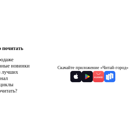
о почитать
родаже
вные новинки
Скачайте приложение «Читай-город»
з лучших
рнал
циклы
очитать?