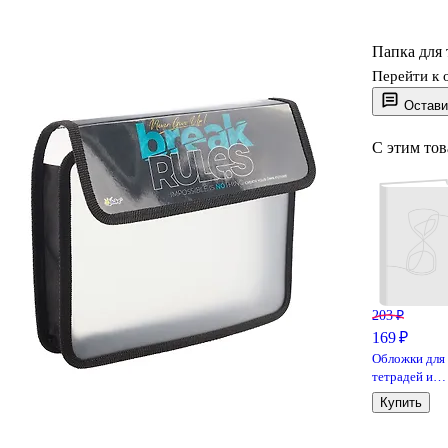
Папка для 
Перейти к 
Остави
С этим то
203 ₽
169 ₽
Обложки для
тетрадей и
дневников, 1
Купить
мкм, 210х35
мм, Топ-Спин