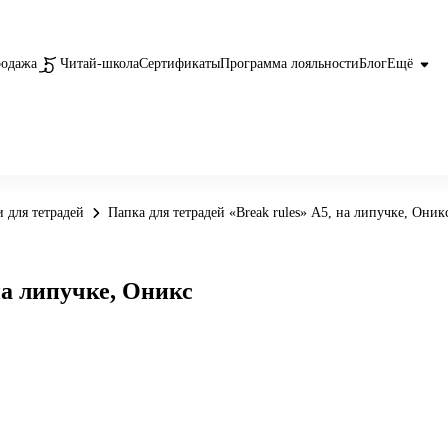
родажа
Читай-школа
Сертификаты
Программа лояльности
Блог
Ещё
 для тетрадей
Папка для тетрадей «Break rules» А5, на липучке, Оник
на липучке, Оникс