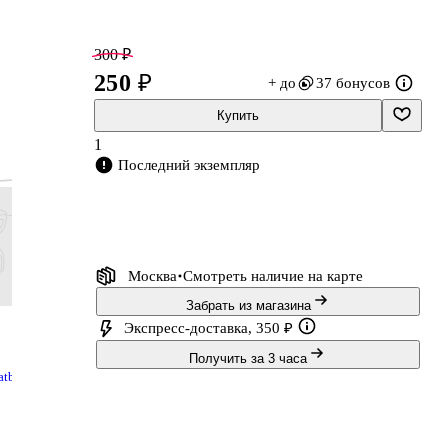
300 ₽
250 ₽
+ до
37 бонусов
Купить
1
Последний экземпляр
Москва
Смотреть наличие
на карте
Забрать из магазина
383 ₽
95 ₽
66 ₽
83 ₽
Экспресс-доставка, 350 ₽
319 ₽
79 ₽
55 ₽
69 ₽
Обложки для
Карандаш
Получить за 3 часа
Тетрадь в клетку
Клей П
atber
тетрадей и
чернографитный
Listoff
GoodMar
 10
дневников, 100
с ластиком
«Классическая
Купить
Купить
Купить
Купит
истов
мкм, 209х350
«Megapolis»,
серия» в
мм, Топ-Спин,
Erich Krause, HB
ассортименте,