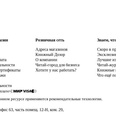
азин
Розничная сеть
Знаем, чт
Адреса магазинов
Скоро в п
Книжный Дозор
Эксклюзи
лата
О компании
Лучшие и
яльности
Читай-город для бизнеса
Читай-жу
ертификаты
Хотите у нас работать?
Книжные 
ажи
Что ещё п
ьности
плате
онном ресурсе применяются
рекомендательные технологии
.
офис 63, часть помещ. 12-Н, ком. 29
,