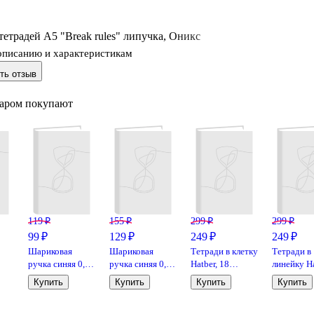
тетрадей А5 "Break rules" липучка, Оникс
описанию и характеристикам
ть отзыв
варом покупают
119 ₽
155 ₽
299 ₽
299 ₽
99 ₽
129 ₽
249 ₽
249 ₽
Шариковая
Шариковая
Тетради в клетку
Тетради в
ручка синяя 0,7
ручка синяя 0,5
Hatber, 18
линейку H
00
мм, GoodMark, в
мм, MC Gold,
листов,
«Зеленая»
Купить
Купить
Купить
Купить
0
ассортименте
MunHwa
«Зеленая» 10
штук, 18 л
,
штук