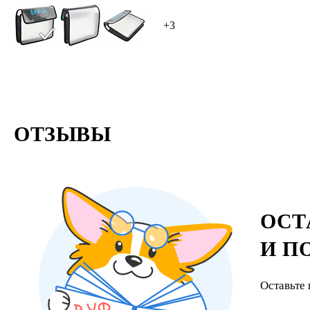
10 штук
+3
ОТЗЫВЫ
ОСТ
И П
Оставьте 