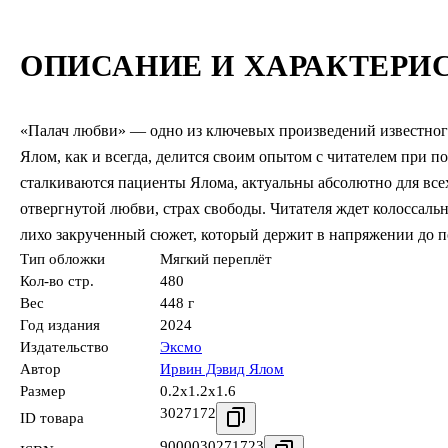
ОПИСАНИЕ И ХАРАКТЕРИ
«Палач любви» — одно из ключевых произведений известного
Ялом, как и всегда, делится своим опытом с читателем при
сталкиваются пациенты Ялома, актуальны абсолютно для всех:
отвергнутой любви, страх свободы. Читателя ждет колоссаль
лихо закрученный сюжет, который держит в напряжении до п
Тип обложки
Мягкий переплёт
Кол-во стр.
480
Вес
448 г
Год издания
2024
Издательство
Эксмо
Автор
Ирвин Дэвид Ялом
Размер
0.2x1.2x1.6
3027172
ID товара
9000030271723