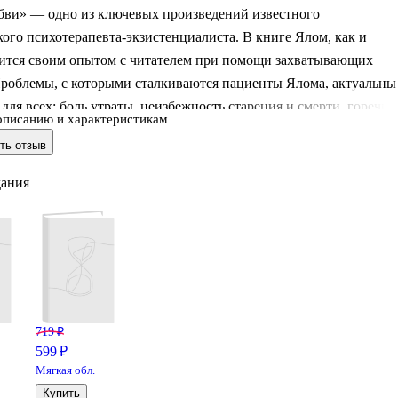
бви» — одно из ключевых произведений известного
ого психотерапевта-экзистенциалиста. В книге Ялом, как и
елится своим опытом с читателем при помощи захватывающих
Проблемы, с которыми сталкиваются пациенты Ялома, актуальны
для всех: боль утраты, неизбежность старения и смерти, горечь
описанию и характеристикам
й любви, страх свободы. Читателя ждет колоссальный накал
ть отзыв
весьма откровенные авторские признания и лихо закрученный
торый держит в напряжении до последней страницы.
дания
719 ₽
599 ₽
Мягкая обл.
Купить