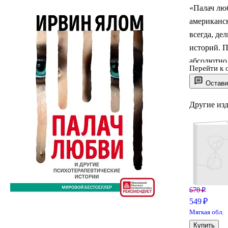
«Палач лю
американск
всегда, д
историй. 
абсолютно 
Перейти к 
отвергнуто
Остави
страстей, 
сюжет, ко
Другие из
670 ₽
549 ₽
Мягкая обл.
Купить