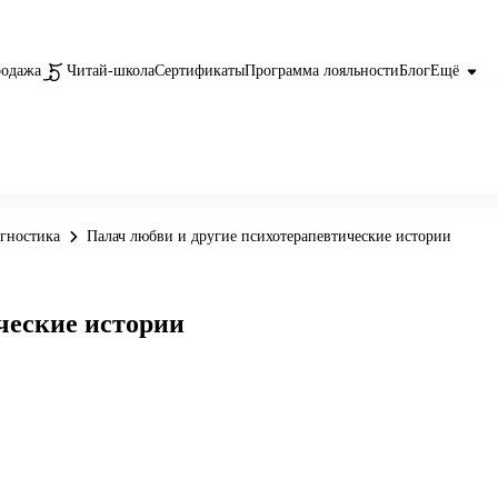
родажа
Читай-школа
Сертификаты
Программа лояльности
Блог
Ещё
гностика
Палач любви и другие психотерапевтические истории
ческие истории