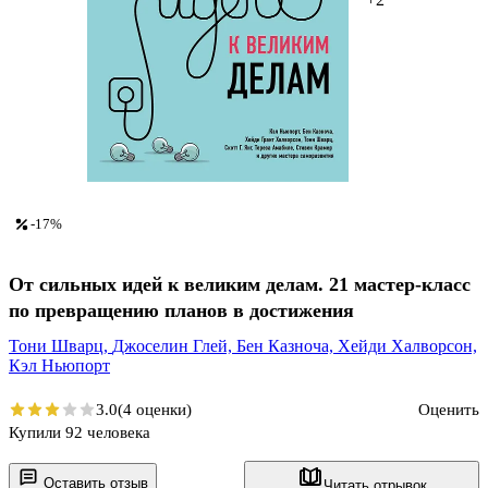
-17%
От сильных идей к великим делам. 21 мастер-класс
по превращению планов в достижения
Тони Шварц,
Джоселин Глей,
Бен Казноча,
Хейди Халворсон,
Кэл Ньюпорт
3.0
(4 оценки)
Оценить
Купили 92 человека
Оставить отзыв
Читать отрывок