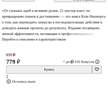
«От сильных идей к великим делам. 21 мастер-класс по
превращению планов в достижения» — это книга Кэла Ньюпорта
о том, как переводить замыслы в последовательные действия и
доводить важные проекты до результата. Издание посвящено
личной эффективности, мотивации и профессиональному
Перейти к описанию и характеристикам
развитию без громких обещаний: в центре внимания дисциплина,
сосредоточенность, ценные навыки и рабочая система, которая
помогает не терять хорошие идеи на этапе исполнения. Книга
935 ₽
будет интересна тем, кто ищет не абстрактное вдохновение, а
779 ₽
+ до
116 бонусов
практичный разговор о том, как превращать планы в
достижения.
Купить
2
О чём книга
Осталось мало
Это сборник из 21 мастер-класса о профессиональном росте,
креативном мышлении и психологии до