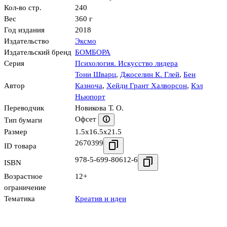
Кол-во стр.
240
Вес
360 г
Год издания
2018
Издательство
Эксмо
Издательский бренд
БОМБОРА
Серия
Психология. Искусство лидера
Тони Шварц
,
Джоселин К. Глей
,
Бен
Автор
Казноча
,
Хейди Грант Халворсон
,
Кэл
Ньюпорт
Переводчик
Новикова Т. О.
Офсет
Тип бумаги
Размер
1.5x16.5x21.5
2670399
ID товара
978-5-699-80612-6
ISBN
Возрастное
12+
ограничение
Тематика
Креатив и идеи