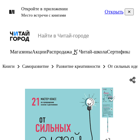
Откройте в приложении
Открыть
Место встречи с книгами
Магазины
Акции
Распродажа
Читай-школа
Сертификаты
П
Книги
Саморазвитие
Развитие креативности
От сильных идей
+2