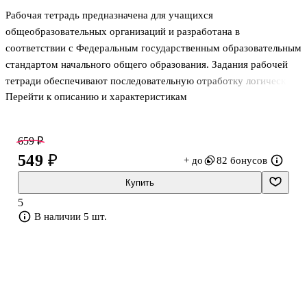
Рабочая тетрадь предназначена для учащихся
общеобразовательных организаций и разработана в
соответствии с Федеральным государственным образовательным
стандартом начального общего образования. Задания рабочей
тетради обеспечивают последовательную отработку логических
Перейти к описанию и характеристикам
действий анализа, сравнения, установления причинно-
следственных связей, фиксацию результатов практических работ.
Материал пособия помогает проявить творческие способности
659 ₽
учащихся, продолжает реализацию проектной деятельности.
549 ₽
+ до
82 бонусов
Купить
5
В наличии 5 шт.