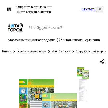
Откройте в приложении
Открыть
Место встречи с книгами
Магазины
Акции
Распродажа
Читай-школа
Сертификаты
П
Книги
Учебная литература
Для 3 класса
Окружающий мир 3 к