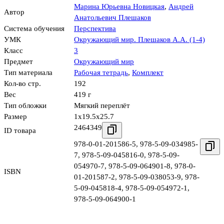
Марина Юрьевна Новицкая
,
Андрей
Автор
Анатольевич Плешаков
Система обучения
Перспектива
УМК
Окружающий мир. Плешаков А.А. (1-4)
Класс
3
Предмет
Окружающий мир
Тип материала
Рабочая тетрадь
,
Комплект
Кол-во стр.
192
Вес
419 г
Тип обложки
Мягкий переплёт
Размер
1x19.5x25.7
2464349
ID товара
978-0-01-201586-5
,
978-5-09-034985-
7
,
978-5-09-045816-0
,
978-5-09-
054970-7
,
978-5-09-064901-8
,
978-0-
ISBN
01-201587-2
,
978-5-09-038053-9
,
978-
5-09-045818-4
,
978-5-09-054972-1
,
978-5-09-064900-1