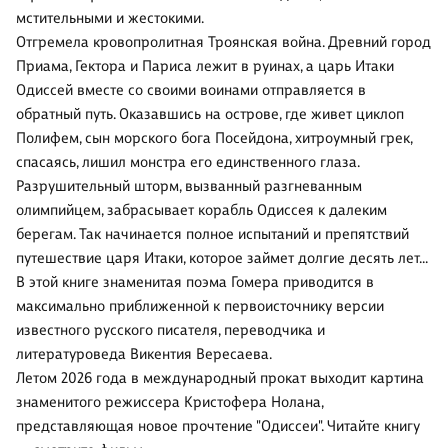
мстительными и жестокими.
Отгремела кровопролитная Троянская война. Древний город
Приама, Гектора и Париса лежит в руинах, а царь Итаки
Одиссей вместе со своими воинами отправляется в
обратный путь. Оказавшись на острове, где живет циклоп
Полифем, сын морского бога Посейдона, хитроумный грек,
спасаясь, лишил монстра его единственного глаза.
Разрушительный шторм, вызванный разгневанным
олимпийцем, забрасывает корабль Одиссея к далеким
берегам. Так начинается полное испытаний и препятствий
путешествие царя Итаки, которое займет долгие десять лет…
В этой книге знаменитая поэма Гомера приводится в
максимально приближенной к первоисточнику версии
известного русского писателя, переводчика и
литературоведа Викентия Вересаева.
Летом 2026 года в международный прокат выходит картина
знаменитого режиссера Кристофера Нолана,
представляющая новое прочтение "Одиссеи". Читайте книгу