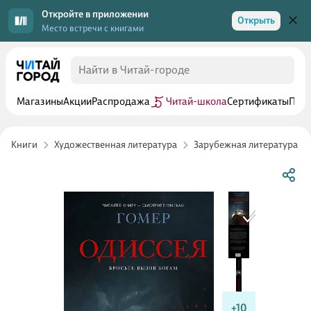
Откройте в приложении
Открыть
Место встречи с книгами
Магазины
Акции
Распродажа
Читай-школа
Сертификаты
Прог
Книги
Художественная литература
Зарубежная литература
+10