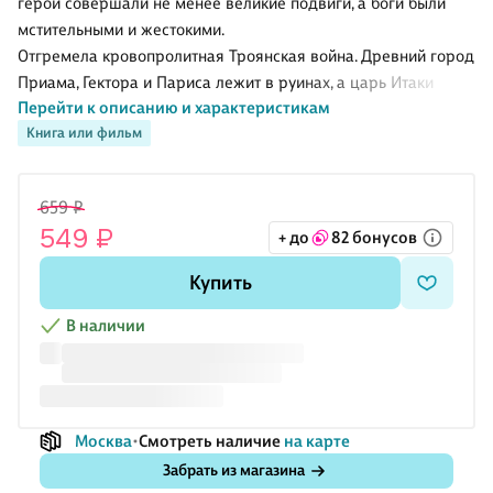
герои совершали не менее великие подвиги, а боги были
мстительными и жестокими.
Отгремела кровопролитная Троянская война. Древний город
Приама, Гектора и Париса лежит в руинах, а царь Итаки
Перейти к описанию и характеристикам
Одиссей вместе со своими воинами отправляется в
Книга или фильм
обратный путь. Оказавшись на острове, где живет циклоп
Полифем, сын морского бога Посейдона, хитроумный грек,
спасаясь, лишил монстра его единственного глаза.
659 ₽
Разрушительный шторм, вызванный разгневанным
549 ₽
+ до
82 бонусов
олимпийцем, забрасывает корабль Одиссея к далеким
берегам. Так начинается полное испытаний и препятствий
Купить
путешествие царя Итаки, которое займет долгие десять лет…
В этой книге знаменитая поэма Гомер
В наличии
Москва
Смотреть наличие
на карте
Забрать из магазина