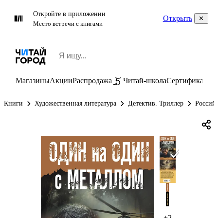
Откройте в приложении
Открыть
Место встречи с книгами
Магазины
Акции
Распродажа
Читай-школа
Сертификаты
П
Книги
Художественная литература
Детектив. Триллер
Россий
+2