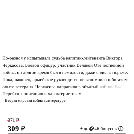
По-разному испытывала судьба капитан-лейтенанта Виктора
Черкасова. Боевой офицер, участник Великой Отечественной
войны, он долгое время был в немилости, даже сидел в тюрьме.
Пока, наконец, армейское руководство не вспомнило о богатом
опыте ветерана. Черкасова направили в объятый войной Вьетнам
Перейти к описанию и характеристикам
обучать военнослужащих управлению современным ПЗРК. Все
Вторая мировая война в литературе
шло по плану, пока американцы не ввели в строй новейшие
вертолеты «Хью Кобра», способные уклоняться от смертельных
ударов советских ракет. Чтобы выяснить технические секреты,
371 ₽
советское командование решает провести операцию по захвату
309 ₽
+ до
46 бонусов
«Кобры». На это опасное задание идет и бесстрашный капитан-