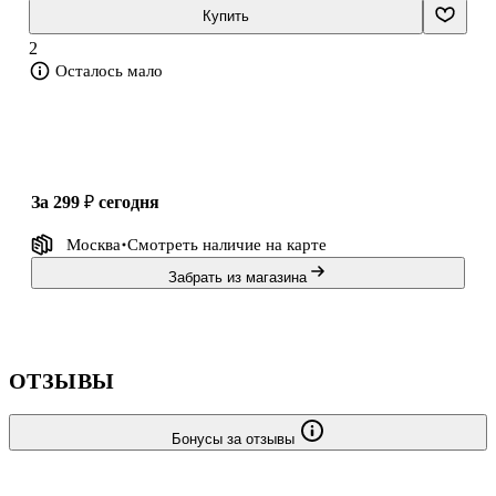
лейтенант Черкасов…
Купить
2
Стратегические планы, удач
Осталось мало
за 299 ₽
сегодня
Москва
Смотреть наличие
на карте
Забрать из магазина
ОТЗЫВЫ
Бонусы за отзывы