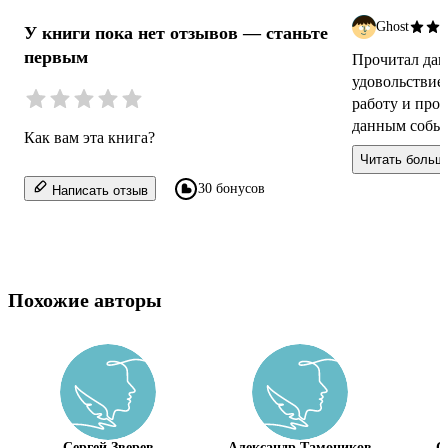
Ghost
У книги пока нет отзывов — станьте
первым
Прочитал дан
удовольствие
работу и про
данным событ
Как вам эта книга?
интересная с
Читать больш
написана по 
30 бонусов
Написать отзыв
Похожие авторы
Сергей Зверев
Александр Тамоников
С