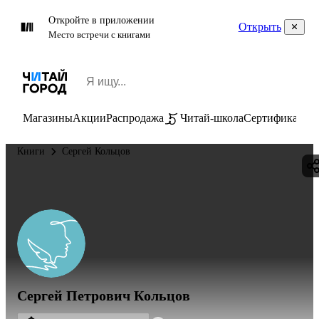
Откройте в приложении
Открыть
Место встречи с книгами
Магазины
Акции
Распродажа
Читай-школа
Сертификаты
П
Книги
Сергей Кольцов
Сергей Петрович Кольцов