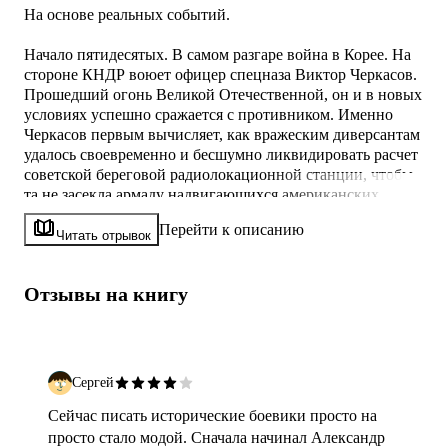
На основе реальных событий.
Начало пятидесятых. В самом разгаре война в Корее. На
стороне КНДР воюет офицер спецназа Виктор Черкасов.
Прошедший огонь Великой Отечественной, он и в новых
условиях успешно сражается с противником. Именно
Черкасов первым вычисляет, как вражеским диверсантам
удалось своевременно и бесшумно ликвидировать расчет
советской береговой радиолокационной станции, чтобы
та не засекла армаду надвигающихся американских
бомбардировщиков. Опытный разведчик принимает
Перейти к описанию
брошенный ему вызов, понимая, какая серьезная схватка
Читать отрывок
предстоит его боевому подразделению…
Отзывы на книгу
Стратегические планы, удачи и просчеты командования,
коварство врага, подвиги солдат и командиров —
Сергей
Сейчас писать исторические боевики просто на
просто стало модой. Сначала начинал Александр