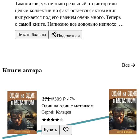
Тамоников, уж не знаю реальный это автор или
целый коллектив но факт остается фактом книг
выпускается под его именем очень много. Теперь
о самой книге. Написано все довольно неплохо, но
как уже понятно типичный боевик, перестрелки,
Читать больше
Поделиться
мужество советских спец подразделений и
конечно же ковартство западных врагов.
Все
Книги автора 
371 ₽
309 ₽
-17%
Один на один с металлом
Сергей Кольцов
Купить