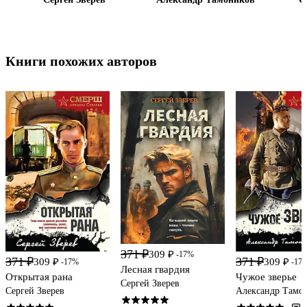
Книги похожих авторов
371 ₽
309 ₽
-17%
371 ₽
371 ₽
309 ₽
309 ₽
-17%
-17
Лесная гвардия
Открытая рана
Чужое зверье
Сергей Зверев
Сергей Зверев
Александр Тамо