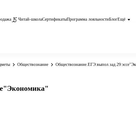
родажа
Читай-школа
Сертификаты
Программа лояльности
Блог
Ещё
дметы
Обществознание
Обществознание.ЕГЭ:выпол.зад.29:эссе"Э
се"Экономика"