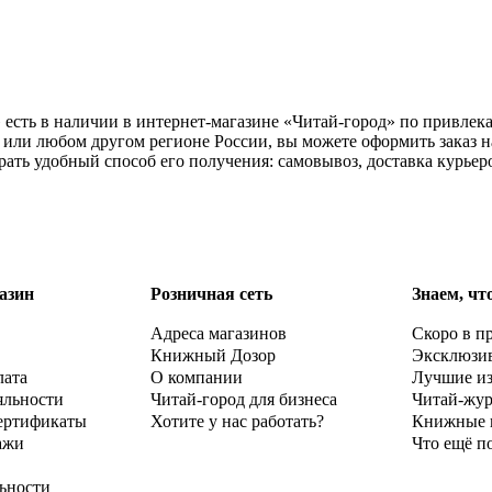
сть в наличии в интернет-магазине «Читай-город» по привлека
 или любом другом регионе России, вы можете оформить заказ 
ать удобный способ его получения: самовывоз, доставка курьер
азин
Розничная сеть
Знаем, чт
Адреса магазинов
Скоро в п
Книжный Дозор
Эксклюзи
лата
О компании
Лучшие и
яльности
Читай-город для бизнеса
Читай-жу
ертификаты
Хотите у нас работать?
Книжные 
ажи
Что ещё п
ьности