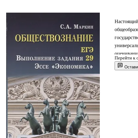
Настоящий
общеобраз
государст
универсал
оценивания
Перейти к 
аспекты те
Остави
четко обо
привлечен
обществозн
массовой 
результате