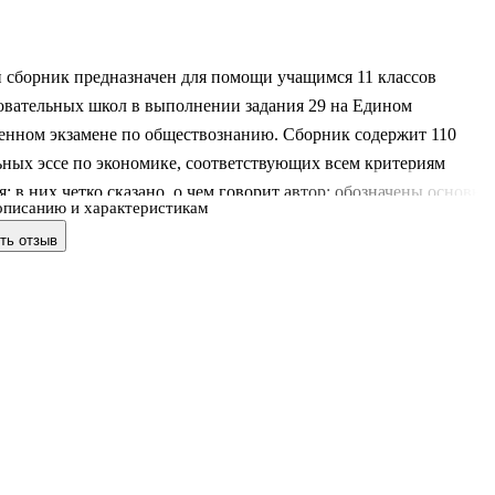
 сборник предназначен для помощи учащимся 11 классов
овательных школ в выполнении задания 29 на Едином
венном экзамене по обществознанию. Сборник содержит 110
ьных эссе по экономике, соответствующих всем критериям
: в них четко сказано, о чем говорит автор; обозначены основны
описанию и характеристикам
мы; текст эссе соответствует выявленному смыслу высказывания
ть отзыв
значена позиция выпускника по отношению к мнению автора;
ы теоретические положения содержания школьного курса
ания, приведены примеры из истории, литературы или средств
информации; отсутствуют терминологические и иные ошибки. .В
 выпускник вполне может расс