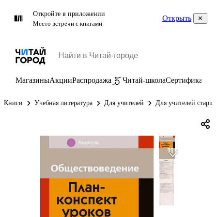
Откройте в приложении
Открыть
Место встречи с книгами
Магазины
Акции
Распродажа
Читай-школа
Сертификаты
П
Книги
Учебная литература
Для учителей
Для учителей старши