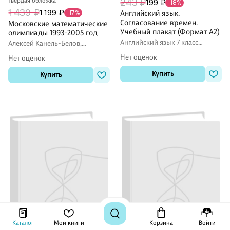
Твердая обложка
243 ₽
199 ₽
-18%
1 439 ₽
1 199 ₽
-17%
Английский язык.
Согласование времен.
Московские математические
Учебный плакат (Формат А2)
олимпиады 1993-2005 год
Английский язык 7 класс
Алексей Канель-Белов,
пособия
Александр Ковальджи, Иван
Нет оценок
Нет оценок
Ященко
Купить
Купить
Каталог
Мои книги
Корзина
Войти