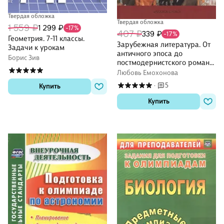
Твердая обложка
Твердая обложка
1 559 ₽
1 299 ₽
-17%
407 ₽
339 ₽
-17%
Геометрия. 7-11 классы.
Зарубежная литература. От
Задачи к урокам
античного эпоса до
Борис Зив
постмодернистского романа.
Книга для чтения
Любовь Емохонова
5
·
Купить
Купить