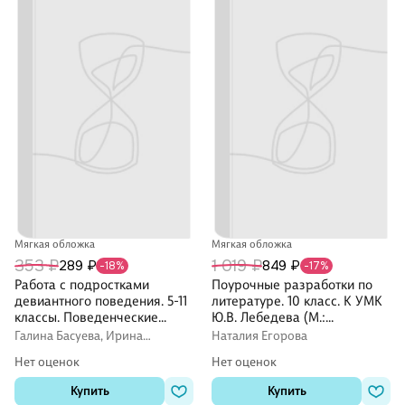
Мягкая обложка
Мягкая обложка
353 ₽
1 019 ₽
289 ₽
849 ₽
-18%
-17%
Работа с подростками
Поурочные разработки по
девиантного поведения. 5-11
литературе. 10 класс. К УМК
классы. Поведенческие
Ю.В. Лебедева (М.:
программы, социально-
Просвещение). Пособие для
Галина Басуева, Ирина
Наталия Егорова
психологические тренинги
учителя. Новый ФГОС
Сухогузова, Ирина Устюгова
Нет оценок
Нет оценок
Купить
Купить