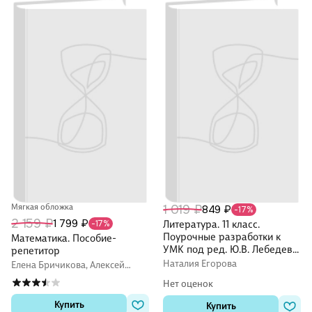
Мягкая обложка
1 019 ₽
849 ₽
-17%
2 159 ₽
1 799 ₽
-17%
Литература. 11 класс.
Поурочные разработки к
Математика. Пособие-
УМК под ред. Ю.В. Лебедева,
репетитор
В.П. Журавлёва
Наталия Егорова
Елена Бричикова, Алексей
Гусак, Галина Гусак
Нет оценок
Купить
Купить