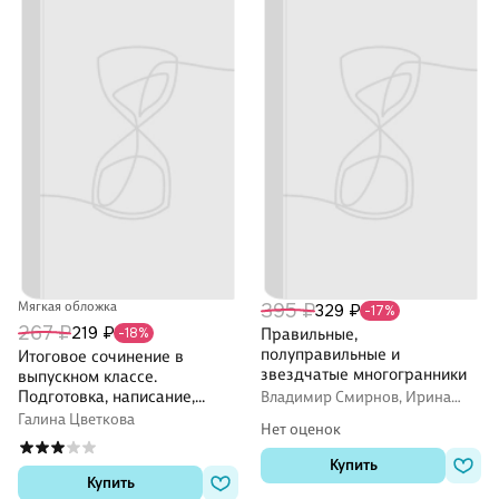
Мягкая обложка
395 ₽
329 ₽
-17%
267 ₽
219 ₽
-18%
Правильные,
полуправильные и
Итоговое сочинение в
звездчатые многогранники
выпускном классе.
Подготовка, написание,
Владимир Смирнов, Ирина
Смирнова
редактирование.
Галина Цветкова
Нет оценок
Методические
рекомендации
Купить
Купить