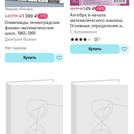
182 ₽
149 ₽
-18%
Твердая обложка
Алгебра и начала
1 679 ₽
1 399 ₽
-17%
математического анализа.
Олимпиады ленинградских
Основные определения и
физико-математических
формулы. 10-11 классы.
С. Бутрименко
школ. 1965–1991
Комплект карт для
1
Дмитрий Фомин
·
подготовки к контрольным
работам, экзаменам
Нет оценок
Купить
Купить