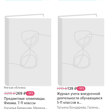
Мягкая обложка
170 ₽
139 ₽
-18%
328 ₽
269 ₽
-18%
Журнал учета внеурочной
деятельности обучающихся
Предметные олимпиады.
5-11 классов в
Физика. 7-11 классы
образовательной
Татьяна Бондарева, Галина
Наталья Баранова, Марина