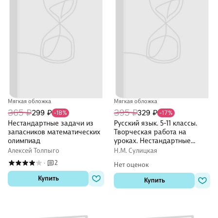
Мягкая обложка
Мягкая обложка
365 ₽
395 ₽
299 ₽
329 ₽
-18%
-17%
Нестандартные задачи из
Русский язык. 5-11 классы.
запасников математических
Творческая работа на
олимпиад
уроках. Нестандартные
задания, рекомендации,
Алексей Толпыго
Н.М. Сулицкая
уроки. ФГОС
2
·
Нет оценок
Купить
Купить