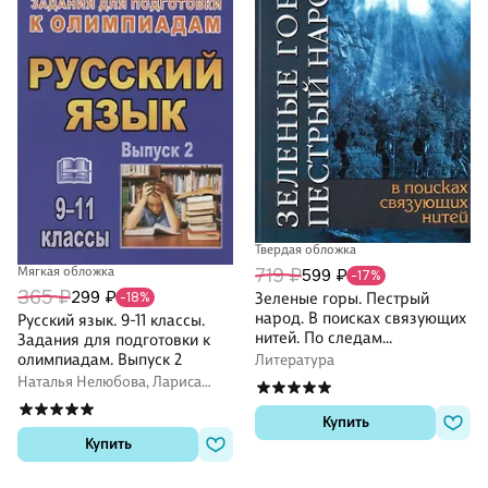
Твердая обложка
719 ₽
Мягкая обложка
599 ₽
-17%
365 ₽
299 ₽
Зеленые горы. Пестрый
-18%
народ. В поисках связующих
Русский язык. 9-11 классы.
нитей. По следам
Задания для подготовки к
путешествий Д.Н. Мамина-
олимпиадам. Выпуск 2
Литература
Сибиряка
Наталья Нелюбова, Лариса
Черепанова
Купить
Купить