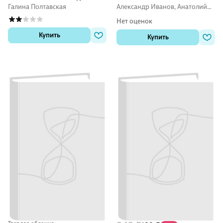
проекты
пособие
Галина Полтавская
Александр Иванов, Анатолий
Иванов
Нет оценок
Купить
Купить