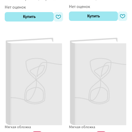
организации
Попова
Кунаш
Нет оценок
Нет оценок
Купить
Купить
Мягкая обложка
Мягкая обложка