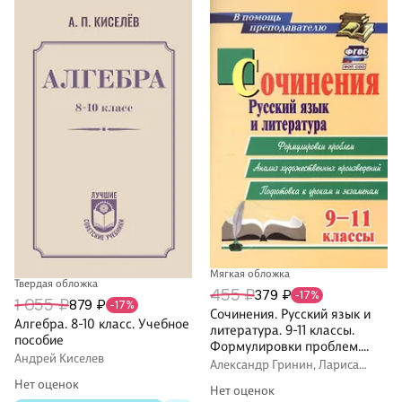
Мягкая обложка
Твердая обложка
455 ₽
379 ₽
-17%
1 055 ₽
879 ₽
-17%
Сочинения. Русский язык и
Алгебра. 8-10 класс. Учебное
литература. 9-11 классы.
пособие
Формулировки проблем.
Андрей Киселев
Анализ художественных
Александр Гринин, Лариса
произведений. Подготовка к
Жаравина, Наталья Сиденко
Нет оценок
Нет оценок
урокам и экзаменам