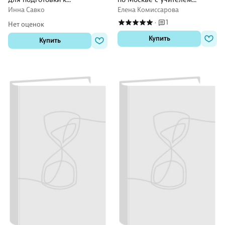
тестированию и олимпиадам
литературы
Инна Савко
Елена Комиссарова
1
·
Нет оценок
Купить
Купить