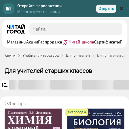
Откройте в приложении
Открыть
Место встречи с книгами
Магазины
Акции
Распродажа
Читай-школа
Сертификаты
Прог
Книги
Учебная литература
Для учителей
Для учителей ста
Для учителей старших классов
233 товара