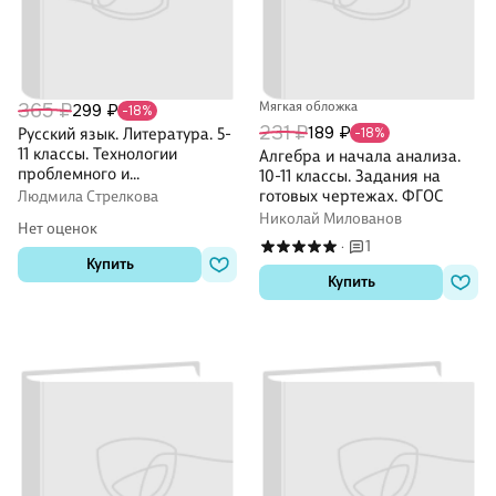
365 ₽
Мягкая обложка
299 ₽
-18%
231 ₽
189 ₽
Русский язык. Литература. 5-
-18%
11 классы. Технологии
Алгебра и начала анализа.
проблемного и
10-11 классы. Задания на
развивающего обучения
готовых чертежах. ФГОС
Людмила Стрелкова
Николай Милованов
Нет оценок
1
·
Купить
Купить