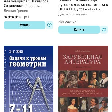
Полный школьный курс
для учащихся 9-11 классов.
русского языка: подготовка к
Сочинения-образцы.
ОГЭ и ЕГЭ, упражнения и
Материалы для подготовки к
Леонид Гринин
диктанты
Дитмар Розенталь
сочинению на ЕГЭ.
1
·
Самоучитель по написанию
Нет оценок
сочинений
Купить
Купить