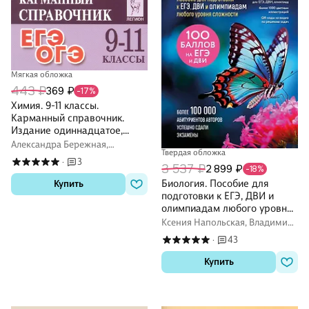
Мягкая обложка
443 ₽
369 ₽
-17%
Химия. 9-11 классы.
Карманный справочник.
Издание одиннадцатое,
дополненное
Александра Бережная,
Твердая обложка
Владимир Доронькин, Татьяна
3
·
Сажнева, Валентина Февралева
3 537 ₽
2 899 ₽
-18%
Биология. Пособие для
Купить
подготовки к ЕГЭ, ДВИ и
олимпиадам любого уровня
сложности
Ксения Напольская, Владимир
Пасечник
43
·
Купить