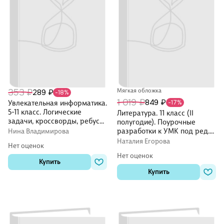
353 ₽
Мягкая обложка
289 ₽
-18%
1 019 ₽
849 ₽
Увлекательная информатика.
-17%
5-11 класс. Логические
Литература. 11 класс (II
задачи, кроссворды, ребусы,
полугодие). Поурочные
игры. ФГОС
разработки к УМК под ред.
Нина Владимирова
Ю.В. Лебедева, В.П.
Наталия Егорова
Нет оценок
Журавлева
Нет оценок
Купить
Купить