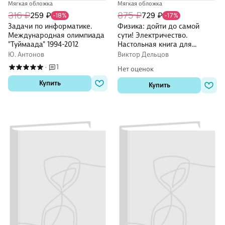
Мягкая обложка
Мягкая обложка
316 ₽
875 ₽
259 ₽
729 ₽
-18%
-17%
Задачи по информатике.
Физика: дойти до самой
Международная олимпиада
сути! Электричество.
"Туймаада" 1994-2012
Настольная книга для
углубленного изучения
Ю. Антонов
Виктор Дельцов
физики в средней школе
1
·
Нет оценок
Купить
Купить