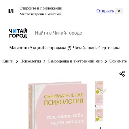
Откройте в приложении
Открыть
Место встречи с книгами
Магазины
Акции
Распродажа
Читай-школа
Сертификаты
П
Книги
Психология
Самооценка и внутренний мир
Обниматель
+1