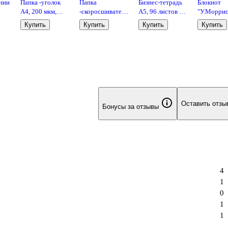
нии
Папка -уголок
Папка
Бизнес-тетрадь
Блокнот
А4, 200 мкм,
-скоросшиватель
А5, 96 листов в
"У.Моррис
ый
прозрачная,
А4, пластик,
клетку, 140 x
116 листов
Купить
Купить
Купить
Купить
GoodMark
140/180 мкм, с
200 мм "Fleur"
линейку, т
,
перфорацией, в
серый,
обложка,
ассортименте,
искусственная
спираль, в
GoodMark
кожа, спираль
ассортиме
Оставить отзы
Бонусы за отзывы
4
1
0
1
1