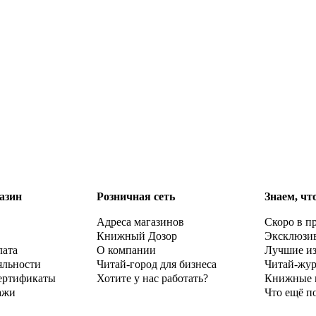
азин
Розничная сеть
Знаем, чт
Адреса магазинов
Скоро в п
Книжный Дозор
Эксклюзи
лата
О компании
Лучшие и
яльности
Читай-город для бизнеса
Читай-жу
ертификаты
Хотите у нас работать?
Книжные 
ажи
Что ещё п