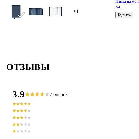
Папка на мол
А4,
+1
армированн
Купить
пластик, в
ассортименте
Sworld
ОТЗЫВЫ
3.9
7 оценок