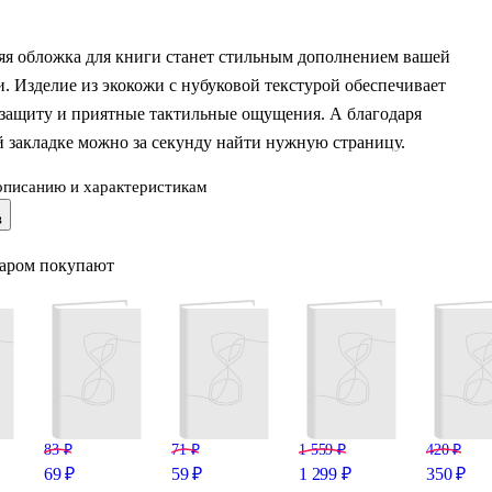
яя обложка для книги станет стильным дополнением вашей
. Изделие из экокожи с нубуковой текстурой обеспечивает
защиту и приятные тактильные ощущения. А благодаря
 закладке можно за секунду найти нужную страницу.
описанию и характеристикам
 × 170 мм подходит для изданий увеличенного формата. Обложк
в
вается и долго сохраняет приятный вид.
варом покупают
83 ₽
71 ₽
1 559 ₽
420 ₽
69 ₽
59 ₽
1 299 ₽
350 ₽