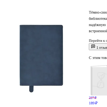
Тёмно-син
библиотеки
надёжную 
встроенной
Перейти к 
Размер 240
1 отзы
легко наде
С этим то
227 ₽
189 ₽