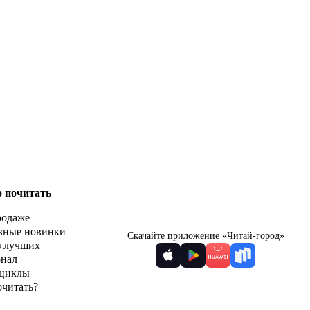
о почитать
родаже
вные новинки
Скачайте приложение «Читай-город»
з лучших
рнал
циклы
очитать?