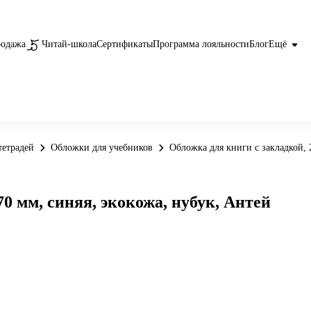
родажа
Читай-школа
Сертификаты
Программа лояльности
Блог
Ещё
тетрадей
Обложки для учебников
Обложка для книги с закладкой, 
0 мм, синяя, экокожа, нубук, Антей