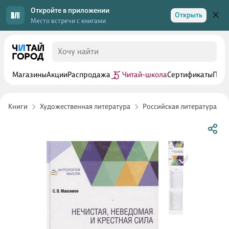
Откройте в приложении
Открыть
Место встречи с книгами
Магазины
Акции
Распродажа
Читай-школа
Сертификаты
Прог
Книги
Художественная литература
Российская литература