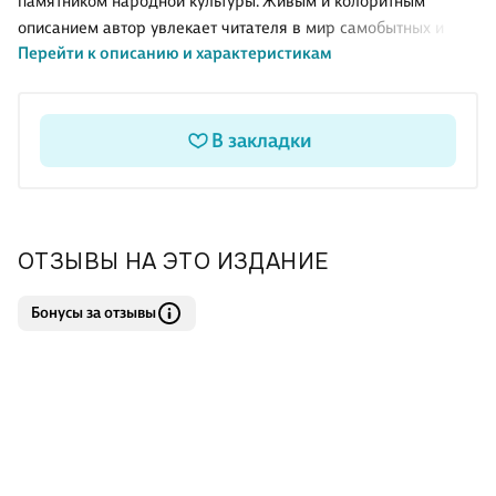
памятником народной культуры. Живым и колоритным
описанием автор увлекает читателя в мир самобытных и
Перейти к описанию и характеристикам
оригинальных русских суеверий, празднеств и обрядов, где
настоящее идет рука об руку с потусторонним, а
христианские мотивы тесно сплетаются с языческими. Для
широкого круга читателей.
В закладки
ОТЗЫВЫ НА ЭТО ИЗДАНИЕ
Бонусы за отзывы