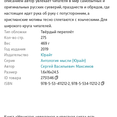
описанием автор увлекает читателя в мир самобытных и
оригинальных русских суеверий, празднеств и обрядов, где
настоящее идет рука об руку с потусторонним, а
христианские мотивы тесно сплетаются с языческими. Для
широкого круга читателей.
Тип обложки
Твёрдый переплёт
Кол-во стр.
275
Вес
469 г
Год издания
2019
Издательство
Юрайт
Серия
Антология мысли (Юрайт)
Автор
Сергей Васильевич Максимов
Размер
1.6x16x24.5
ID товара
2751346
ISBN
978-5-53-411212-2
,
978-5-534-11212-2
Книга «Нечистая, неведомая и крестная сила» есть