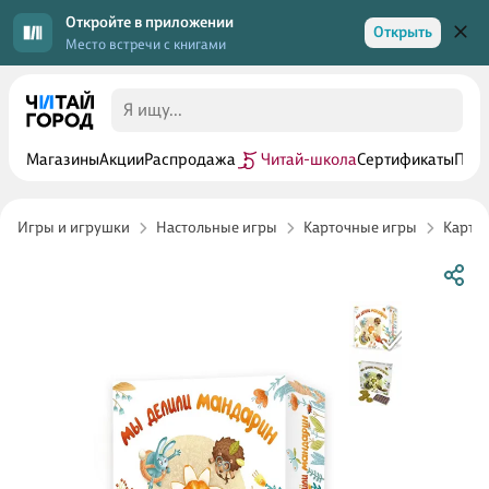
Откройте в приложении
Открыть
Место встречи с книгами
Магазины
Акции
Распродажа
Читай-школа
Сертификаты
Прог
Игры и игрушки
Настольные игры
Карточные игры
Карточ