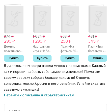
374 ₽
1 624 ₽
363 ₽
431 ₽
299 ₽
1 299 ₽
290 ₽
345 ₽
Домино
Настольная
Пазл «На
Пазл «Три
пластиковое
игра «Набор
ферме» 60
богатыря и
28 фишек
3в1
элементов,
Пуп Земли»
Купить
Купить
Купить
Купить
Шахматы
El’Basco Kids
260
шашки
элементов,
В далеком лесу звери нашли мешок с лакомствами. Каждый
нарды»
Step Puzzle
так и норовит забрать себе самое вкусненькое! Помогите
своему зверьку собрать больше лакомств! Отвлечь
соперника можно, бросив в него репейник. Успейте схватить
заветную вкусняшку!
Перейти к описанию и характеристикам