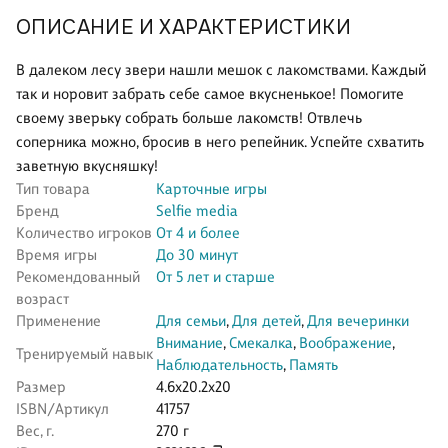
ОПИСАНИЕ И ХАРАКТЕРИСТИКИ
В далеком лесу звери нашли мешок с лакомствами. Каждый
так и норовит забрать себе самое вкусненькое! Помогите
своему зверьку собрать больше лакомств! Отвлечь
соперника можно, бросив в него репейник. Успейте схватить
заветную вкусняшку!
Тип товара
Карточные игры
Бренд
Selfie media
Количество игроков
От 4 и более
Время игры
До 30 минут
Рекомендованный
От 5 лет и старше
возраст
Применение
Для семьи
,
Для детей
,
Для вечеринки
Внимание
,
Смекалка
,
Воображение
,
Тренируемый навык
Наблюдательность
,
Память
Размер
4.6x20.2x20
ISBN/Артикул
41757
Вес, г.
270 г