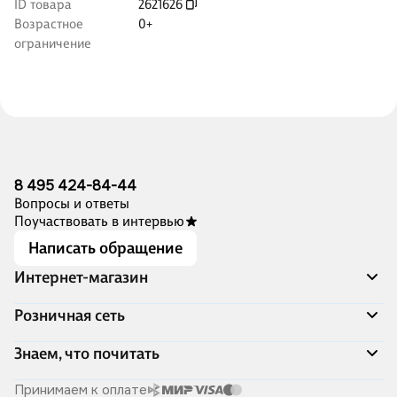
ID товара
2621626
Возрастное
0+
ограничение
8 495 424-84-44
Вопросы и ответы
Поучаствовать в интервью
Написать обращение
Интернет-магазин
Акции
Розничная сеть
Распродажа
Доставка и оплата
Адреса магазинов
Знаем, что почитать
Программа лояльности
Книжный Дозор
Подарочные сертификаты
О компании
Скоро в продаже
Принимаем к оплате