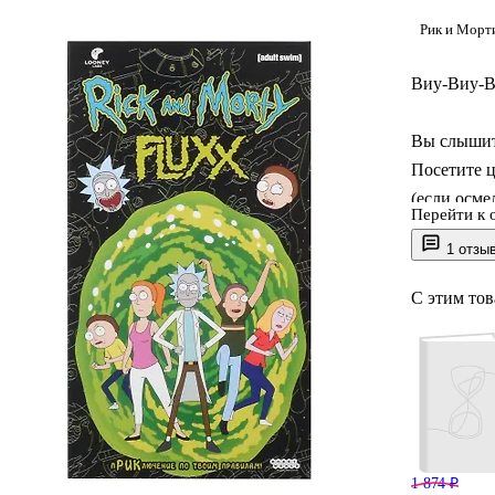
Рик и Морт
Виу-Виу-В
Вы слышит
Посетите 
(если осме
Перейти к 
1 отзы
"Fluxx: Ри
безумных р
С этим то
хаотичную
момент, и 
Комплектац
Размер кор
Размер кар
1 874 ₽