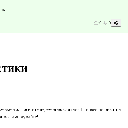
ник
0
0
СТИКИ
озможного. Посетите церемонию слияния Птичьей личности и
ми мозгами думайте!