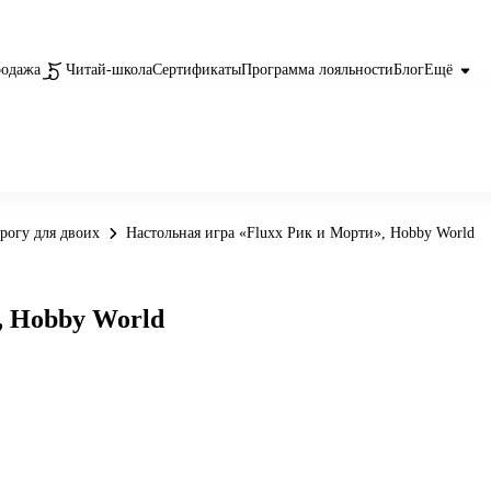
родажа
Читай-школа
Сертификаты
Программа лояльности
Блог
Ещё
рогу для двоих
Настольная игра «Fluхх Рик и Морти», Hobby World
, Hobby World