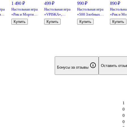
1 490 ₽
499 ₽
990 ₽
890 ₽
гра
Настольная игра
Настольная игра
Настольная игра
Настольна
и
«Рик и Морти
«VPISKA»,
«500 Злобных
«Рик и Мо
ки
Всмортить всё»,
Геодом, 18+
карт»,
Судная но
Купить
Купить
Купить
Купить
,
Hobby World,
дополнение 2,
Hobby Wor
18+
Cosmodrome
18+
Games, 18+
Оставить отзы
Бонусы за отзывы
1
0
0
0