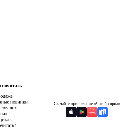
о почитать
родаже
вные новинки
Скачайте приложение «Читай-город»
з лучших
рнал
циклы
очитать?