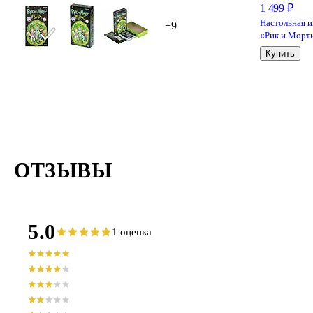
1 499 ₽
Настольная и
+9
«Рик и Морт
Наверное Ри
Купить
сошли с ума»
Hobby World
ОТЗЫВЫ
5.0
1 оценка