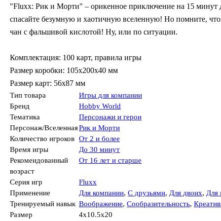
"Fluxx: Рик и Морти" – орикенное приключение на 15 минут д
спасайте безумную и хаотичную вселенную! Но помните, что 
чан с фальшивой кислотой! Ну, или по ситуации.
Комплектация: 100 карт, правила игры
Размер коробки: 105х200х40 мм
Размер карт: 56x87 мм
Тип товара
Игры для компании
Бренд
Hobby World
Тематика
Персонажи и герои
Персонаж/Вселенная
Рик и Морти
Количество игроков
От 2 и более
Время игры
До 30 минут
Рекомендованный
От 16 лет и старше
возраст
Серия игр
Fluxx
Применение
Для компании
,
С друзьями
,
Для двоих
,
Для 
Тренируемый навык
Воображение
,
Сообразительность
,
Креатив
Размер
4x10.5x20