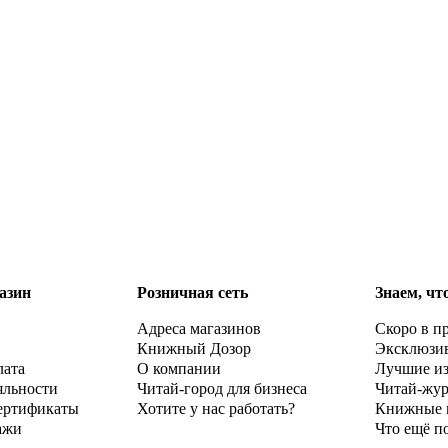
азин
Розничная сеть
Знаем, чт
Адреса магазинов
Скоро в п
Книжный Дозор
Эксклюзи
лата
О компании
Лучшие и
яльности
Читай-город для бизнеса
Читай-жу
ертификаты
Хотите у нас работать?
Книжные 
ажи
Что ещё п