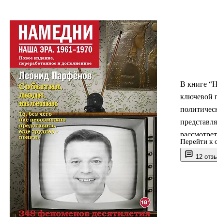
В книге “
ключевой п
политическ
представля
рассмотрет
Перейти к 
перемежаю
12 отз
над инако
популярно
запрещенн
Это много
построить 