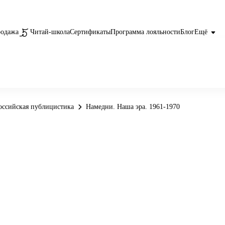
родажа
Читай-школа
Сертификаты
Программа лояльности
Блог
Ещё
оссийская публицистика
Намедни. Наша эра. 1961-1970