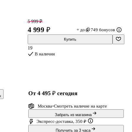
5 999 ₽
4 999 ₽
+ до
749 бонусов
Купить
19
В наличии
СР
от 4 495 ₽
сегодня
к
в
ет
Москва
Смотреть наличие
на карте
Забрать из магазина
Экспресс-доставка, 350 ₽
Получить за 3 часа