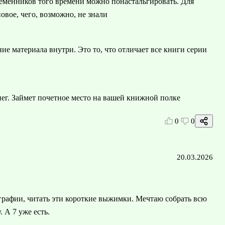
ременников того времени можно понастальгировать. Для
новое, чего, возможно, не знали
ие материала внутри. Это то, что отличает все книги серии
енег. Займет почетное место на вашей книжной полке
0
0
20.03.2026
афии, читать эти короткие выжимки. Мечтаю собрать всю
 А 7 уже есть.