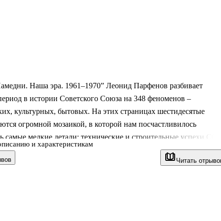
Намедни. Наша эра. 1961–1970” Леонид Парфенов разбивает
ериод в истории Советского Союза на 348 феноменов –
их, культурных, бытовых. На этих страницах шестидесятые
ются огромной мозаикой, в которой нам посчастливилось
ь самые мелкие детали: технические и строительные успехи СС
описанию и характеристикам
тся с международными конфликтами и судебными процессами
ывов
Читать отрыво
мыслящими, восходящие звезды советской эстрады соревнуются 
сти с Битлами, а молодежь носит провокационные вещи и танцу
ые танцы.
ликое и противоречивое десятилетие начинается обещаниями
коммунизм к 1980 году, а заканчивается тотальным