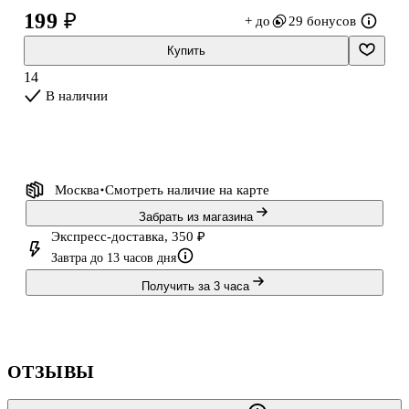
основание, а второй снимать наклейку; - развитие воображения и
199 ₽
+ до
29 бонусов
фантазии.
Купить
14
В наличии
Москва
Смотреть наличие
на карте
Забрать из магазина
Экспресс-доставка, 350 ₽
Завтра до 13 часов дня
Получить за 3 часа
ОТЗЫВЫ