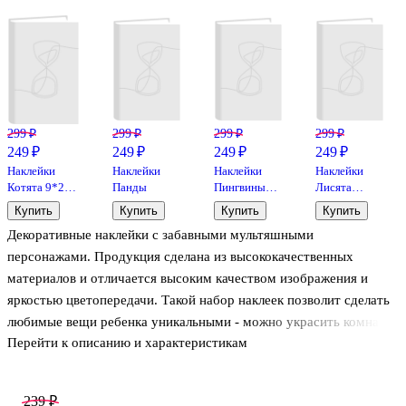
299 ₽
299 ₽
299 ₽
299 ₽
249 ₽
249 ₽
249 ₽
249 ₽
Наклейки
Наклейки
Наклейки
Наклейки
Котята 9*20,5
Панды
Пингвины
Лисята
(PVC)
9*20,5 (PVC)
9*20,5 (PVC)
Купить
Купить
Купить
Купить
Декоративные наклейки с забавными мультяшными
персонажами. Продукция сделана из высококачественных
материалов и отличается высоким качеством изображения и
яркостью цветопередачи. Такой набор наклеек позволит сделать
любимые вещи ребенка уникальными - можно украсить комнату,
Перейти к описанию и характеристикам
тетради и игрушки. Польза игр с наклейками: - развитие мелкой
моторики и укрепление мышц рук; - развитие двусторонней
координации рук: одной рукой необходимо держать бумажное
239 ₽