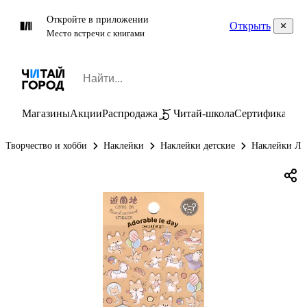
Откройте в приложении
Открыть
Место встречи с книгами
Магазины
Акции
Распродажа
Читай-школа
Сертификаты
П
Творчество и хобби
Наклейки
Наклейки детские
Наклейки Лис