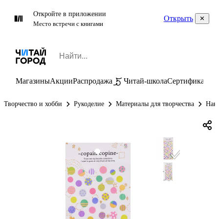
Откройте в приложении
Открыть
Место встречи с книгами
Магазины
Акции
Распродажа
Читай-школа
Сертификаты
П
Творчество и хобби
Рукоделие
Материалы для творчества
Нак