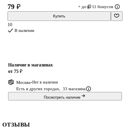
79 ₽
+ до
11 бонусов
Размер основы: 9,5 х 19 см
Материал: пластик
Купить
Страна-производитель: Китай.
10
В наличии
Наличие в магазинах
от 75 ₽
Москва
Нет в наличии
Есть в других городах,
33 магазина
Посмотреть наличие
ОТЗЫВЫ