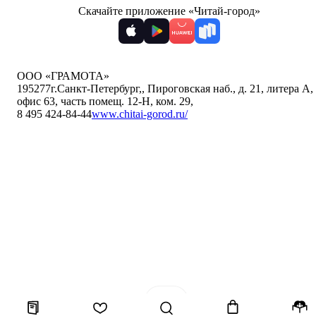
Скачайте приложение «Читай-город»
ООО «ГРАМОТА»
195277
г.Санкт-Петербург,
,
Пироговская наб., д. 21, литера А,
офис 63, часть помещ. 12-Н, ком. 29
,
8 495 424-84-44
www.chitai-gorod.ru/