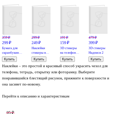
359 ₽
299 ₽
191 ₽
479 ₽
299 ₽
249 ₽
159 ₽
399 ₽
Бумага для
Наклейки
3D стикеры
3D стикеры
скрапбукинга
стикеры в
на телефон,
Надписи 2
«Violet
рулоне
планшет,
Купить
Купить
Купить
Купить
Boom», 12
"Котики 1"
ноутбук
Наклейки – это простой и красивый способ украсить чехол для
листов, 15х15
Котики 2
см,
телефона, тетрадь, открытку или фоторамку. Выберите
двусторонняя,
понравившийся блестящий рисунок, прижмите к поверхности и
12 дизайнов
она засияет по-новому.
Перейти к описанию и характеристикам
Наклейки с яркими разноцветными шарами будут поднимать вам
настроение. Посмотрите, как красиво они переливаются на
свету!
95 ₽