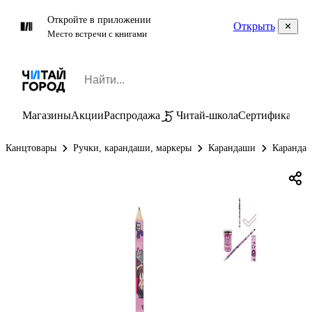
Откройте в приложении
Открыть
Место встречи с книгами
Магазины
Акции
Распродажа
Читай-школа
Сертификаты
П
Канцтовары
Ручки, карандаши, маркеры
Карандаши
Карандаш