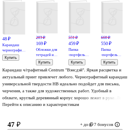
203 ₽
551 ₽
660 ₽
48 ₽
169 ₽
459 ₽
550 ₽
Карандаш
Обложки для
Папка
Папка
чернографитный
тетрадей и
-портфель
-портфель
с ластиком
Купить
дневников,
пластиковый
пластиковый
«Blackwood»,
Купить
Купить
Купить
100 мкм,
А4+,
«Nice
inФОРМАТ,
Карандаш ч/графитный Centrum "Вэнсдэй". Яркая расцветка и
210х350 мм,
прозрачный
flamingo»
HB
Топ-Спин, 10
с красным
А4, 12
актуальный принт привлечет любого. Чернографитный карандаш
штук
кантом, 2
отделений, в
универсальной твердости HB идеально подойдет для письма,
отделения
индивидуальной
черчения, а также для художественных работ. Удобный в
упаковке, в
ассортименте
обхвате, круглый деревянный корпус хорошо лежит в руке. Легко
Перейти к описанию и характеристикам
затачивается, оставляя ровный гладкий срез. Ударопрочный
грифель, не крошится и не ломается, создает ровные плавные
линии, не деформируя бумагу. Для быстрой корректировки,
47 ₽
+ до
7 бонусов
карандаш оснащен ластиком из синтетического каучука,