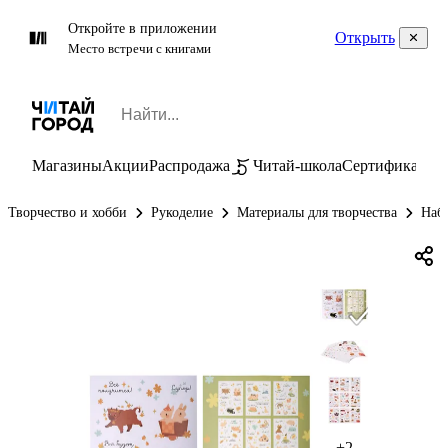
Откройте в приложении
Открыть
Место встречи с книгами
Магазины
Акции
Распродажа
Читай-школа
Сертификаты
П
Творчество и хобби
Рукоделие
Материалы для творчества
Набо
+2