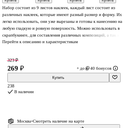
Купить
Купить
Купить
Купить
бумажные ,
17048
бумажные ,
Набор состоит из 9 листов наклеек, каждый лист состоит из
9*17,5 (6
9*17,5 (6
листов)
листов)
различных наклеек, которые имеют разный размер и форму. Их
легко использовать, они уже вырезаны и готовы к нанесению на
любую гладкую и ровную поверхность. Можно использовать в
скрапбукинге, для составления различных композиций, а так же
Перейти к описанию и характеристикам
выделить важные элементы в ваших конспектах.
Количество наклеек в наборе: 111
323 ₽
269 ₽
+ до
40 бонусов
Купить
238
В наличии
Москва
Смотреть наличие
на карте