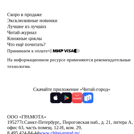
Скоро в продаже
Эксклюзивные новинки
Лучшие из лучших
Читай-журнал
Книжные циклы
Что ещё почитать?
Принимаем к оплате
На информационном ресурсе применяются
рекомендательные
технологии
.
Скачайте приложение «Читай-город»
ООО «ГРАМОТА»
195277
г.Санкт-Петербург,
,
Пироговская наб., д. 21, литера А,
офис 63, часть помещ. 12-Н, ком. 29
,
8 495 424-84-44
www.chitai-gorod.ru/