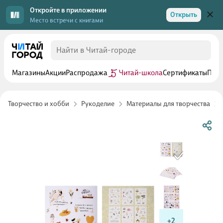
Откройте в приложении
Открыть
Место встречи с книгами
Магазины
Акции
Распродажа
Читай-школа
Сертификаты
Прог
Творчество и хобби
Рукоделие
Материалы для творчества
+2