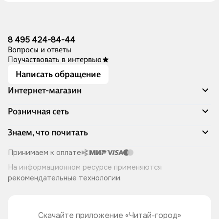
8 495 424-84-44
Вопросы и ответы
Поучаствовать в интервью
Написать обращение
Интернет-магазин
Акции
Розничная сеть
Распродажа
Доставка и оплата
Адреса магазинов
Знаем, что почитать
Программа лояльности
Книжный Дозор
Подарочные сертификаты
О компании
Скоро в продаже
Принимаем к оплате
Правила продажи
Читай-город для бизнеса
Эксклюзивные новинки
На информационном ресурсе применяются
Политика конфиденциальности
Хотите у нас работать?
Лучшие из лучших
рекомендательные технологии
.
Читай-журнал
Книжные циклы
Что ещё почитать?
Скачайте приложение «Читай-город»