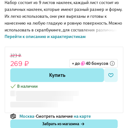
Bookvalno
9*17,5 (6
Набор состоит из 9 листов наклеек, каждый лист состоит из
листов)
различных наклеек, которые имеют разный размер и форму.
Их легко использовать, они уже вырезаны и готовы к
нанесению на любую гладкую и ровную поверхность. Можно
использовать в скрапбукинге, для составления различных
Перейти к описанию и характеристикам
композиций, а так же выделить важные элементы в ваших
конспектах.
Количество наклеек в наборе: 106
323 ₽
269 ₽
+ до
40 бонусов
Купить
В наличии
Москва
Смотреть наличие
на карте
Забрать из магазина