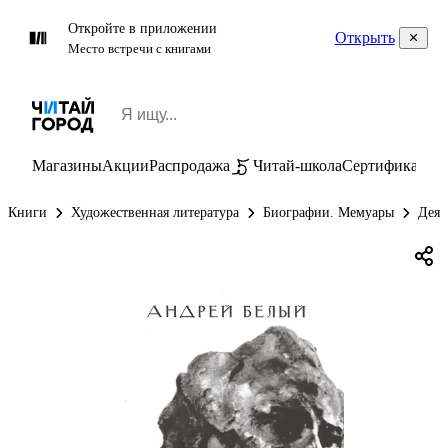
Откройте в приложении
Открыть
Место встречи с книгами
Магазины
Акции
Распродажа
Читай-школа
Сертификаты
П
Книги
Художественная литература
Биографии. Мемуары
Деят