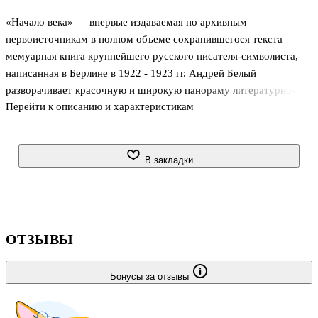
«Начало века» — впервые издаваемая по архивным
первоисточникам в полном объеме сохранившегося текста
мемуарная книга крупнейшего русского писателя-символиста,
написанная в Берлине в 1922 - 1923 гг. Андрей Белый
разворачивает красочную и широкую панораму литературно-
Перейти к описанию и характеристикам
художественной и интеллектуальной жизни России предвоенных
лет, очерчивает яркие портреты многих замечательных
представителей этой эпохи, воссоздаваемых в подчеркнуто
индивидуальном авторском восприятии. В центре внимания
В закладки
писателя — его взаимоотношения с А. Блоком, Д. С.
Мережковским и 3. Н. Гиппиус, В. Брюсовым, Вяч. Ивановым, Э.
К. Метнером, М. О. Гершензоном, Н. А. Бердяевым и др.
«Берлинское» «Начало века» отражает более досто
ОТЗЫВЫ
Бонусы за отзывы