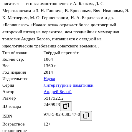
писателя — его взаимоотношения с А. Блоком, Д. С.
Мережковским и 3. Н. Гиппиус, В. Брюсовым, Вяч. Ивановым, Э.
К. Метнером, М. О. Гершензоном, Н. А. Бердяевым и др.
«Берлинское» «Начало века» отражает более достоверный
авторский взгляд на пережитое, чем позднейшая мемуарная
трилогия Андрея Белого, писавшаяся с оглядкой на
идеологические требования советского времени. .
Тип обложки
Твёрдый переплёт
Кол-во стр.
1064
Вес
1360 г
Год издания
2014
Издательство
Наука
Серия
Литературные памятники
Автор
Андрей Белый
Размер
5x17x22.2
2469923
ID товара
978-5-02-038347-0
ISBN
Возрастное
12+
ограничение