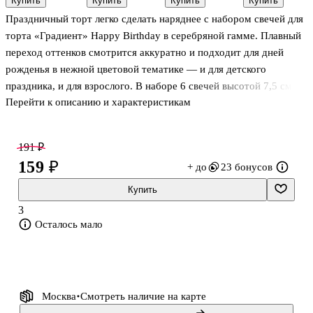
Купить
Купить
Купить
Купить
(композиция)
упаковке с
с табличкой
«Сердце», 10
Праздничный торт легко сделать наряднее с набором свечей для
(конфетти,
хедером (10
Happy
штук
пастель)
шт)
Birthday
торта «Градиент» Happy Birthday в серебряной гамме. Плавный
(10шт)
(12шт) (8см)
переход оттенков смотрится аккуратно и подходит для дней
рожденья в нежной цветовой тематике — и для детского
праздника, и для взрослого. В наборе 6 свечей высотой 7,5 см:
Перейти к описанию и характеристикам
их удобно расставить на торте или капкейках, а тонкое
основание легко входит в крем и бисквит. Свечи из парафина и
стеарина горят ровным пламенем и помогают красиво завершить
191 ₽
момент задувания.
159 ₽
+ до
23 бонусов
Купить
3
Осталось мало
Москва
Смотреть наличие
на карте