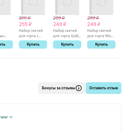
306 ₽
299 ₽
299 ₽
299 
255 ₽
249 ₽
249 ₽
249
Набор свечей
Набор свечей
Набор свечей
Набор
ых
для торта с
для торта Gold
для торта Mix
для то
держателями
(золото) (6шт)
(разноцветные)
(фиол
ить
Купить
Купить
Купить
К
иция)
Happy Birthday
(15см) (12-7color-
(6шт) (15см) (12-
(6шт) 
и,
(13шт) (6см)
candle_11)
7color-
7color
 (10шт)
candle_17)
candle
Бонусы за отзывы
Оставить отзыв
тинг