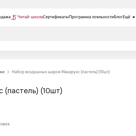
одажа
Читай-школа
Сертификаты
Программа лояльности
Блог
Ещё
ки
Набор воздушных шаров Макарунс (пастель) (10шт)
(пастель) (10шт)
ловек