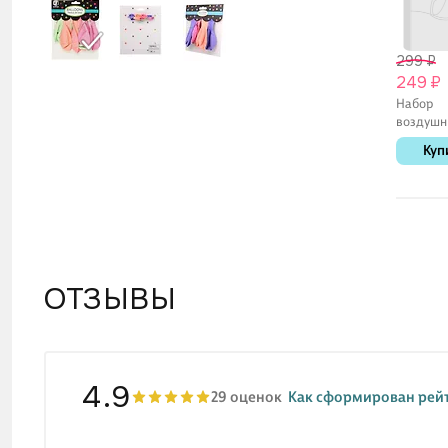
299 ₽
249 ₽
Набор
воздушн
шаров
Куп
(композ
(конфетт
пастель)
ОТЗЫВЫ
4.9
29 оценок
Как сформирован рей