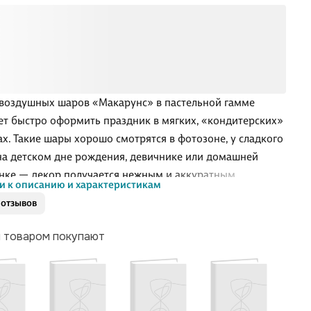
воздушных шаров «Макарунс» в пастельной гамме
т быстро оформить праздник в мягких, «кондитерских»
ах. Такие шары хорошо смотрятся в фотозоне, у сладкого
 на детском дне рождения, девичнике или домашней
нке — декор получается нежным и аккуратным.
и к описанию и характеристикам
 отзывов
ожно надуть воздухом и собрать в композицию на
или в арке, а также использовать по одному для
м товаром покупают
ших акцентов в комнате. В наборе 10 шаров — удобно,
сразу подобрать гармоничное сочетание цветов и не
ь время на поиск отдельных вариантов. Отличный способ
ть настроения без лишних хлопот.