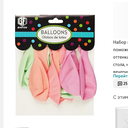
Набор 
поможе
оттенк
стола,
вечери
Перейт
25
Шары м
стене 
С эти
неболь
чтобы 
тратит
добави