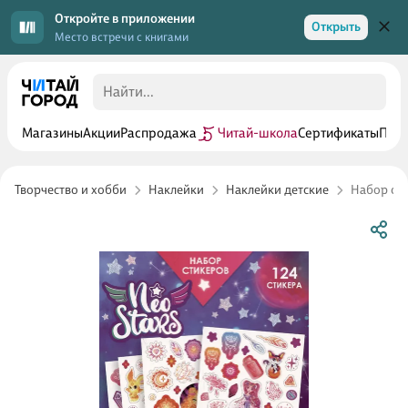
Откройте в приложении
Открыть
Место встречи с книгами
Магазины
Акции
Распродажа
Читай-школа
Сертификаты
Прог
Творчество и хобби
Наклейки
Наклейки детские
Набор сти