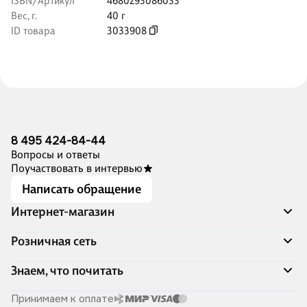
ISBN/Артикул
4680293086033
Вес, г.
40 г
ID товара
3033908
8 495 424-84-44
Вопросы и ответы
Поучаствовать в интервью
Написать обращение
Интернет-магазин
Акции
Розничная сеть
Распродажа
Доставка и оплата
Адреса магазинов
Знаем, что почитать
Программа лояльности
Книжный Дозор
Подарочные сертификаты
О компании
Скоро в продаже
Принимаем к оплате
Правила продажи