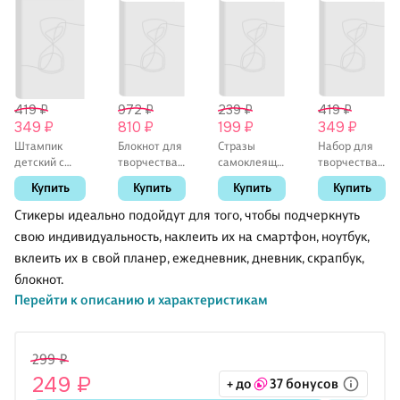
419 ₽
972 ₽
239 ₽
419 ₽
349 ₽
810 ₽
199 ₽
349 ₽
Штампик
Блокнот для
Стразы
Набор для
детский с
творчества с
самоклеящиеся
творчества
картинками
наклейками
ассорти
Origami.
Купить
Купить
Купить
Купить
«Ушастик»,
и
Звезды
Алмазная
2,5х3,6 см, 10
переводными
открытка
Стикеры идеально подойдут для того, чтобы подчеркнуть
штук, Mazari
тату
«Наслаждайся
свою индивидуальность, наклеить их на смартфон, ноутбук,
Creative
«Солнце»,
жизнью!»
вклеить их в свой планер, ежедневник, дневник, скрапбук,
Neo Stars
блокнот.
Перейти к описанию и характеристикам
299 ₽
249 ₽
+ до
37 бонусов