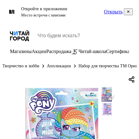
Откройте в приложении
Открыть
Место встречи с книгами
Магазины
Акции
Распродажа
Читай-школа
Сертификаты
П
Творчество и хобби
Аппликации
Набор для творчества ТМ Ориг