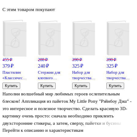
С этим товаром покупают
455 ₽
288 ₽
390 ₽
390 ₽
379 ₽
240 ₽
325 ₽
325 ₽
Пластилин
Стержни для
Набор для
Набор для
«Классический»,
клеевого
творчества
творчества
16 цветов,
пистолета,
ТМ Оригами
ТМ Оригами
Купить
Купить
Купить
Купить
320 г,
d=7мм*18см,
Пони.
Пони.
Наполни волшебный мир любимых героев ослепительным
ГАММА
7 штук
Аппликация
Жемчужная
из фольги.
аппликация с
блеском! Аппликация из пайеток My Little Pony "Рэйнбоу Дэш" -
Магия
пайетками.
это интересное и полезное творчество. Сделать красивую 3D-
кристаллов.
Искорка.
картинку очень просто: сначала необходимо приклеить
Арт.06360
Арт.06365
двухсторонние стикеры, а затем, сверху, пайетки и бусины
Перейти к описанию и характеристикам
нужного цвета. Это просто блестяще!