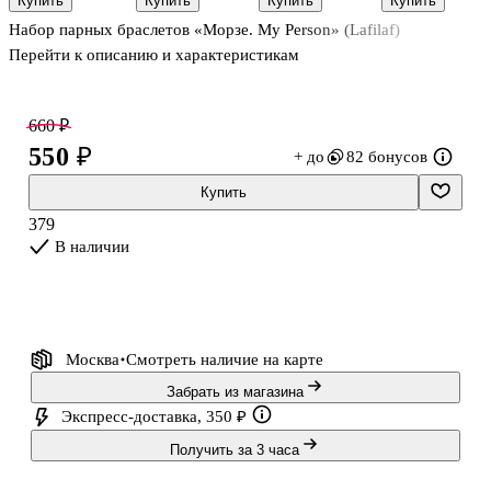
Купить
Купить
Купить
Купить
(ПВХ) (6,5
подвеской
«Лапки
металл,
Набор парных браслетов «Морзе. My Person» (Lafilaf)
см),
Привидения
котика», 2
Lafilaf
Bookvalno
(текстиль,
штуки,
Перейти к описанию и характеристикам
металл),
металл,
Lafilaf
Lafilaf
660 ₽
550 ₽
+ до
82 бонусов
Купить
379
В наличии
Москва
Смотреть наличие
на карте
Забрать из магазина
Экспресс-доставка, 350 ₽
Получить за 3 часа