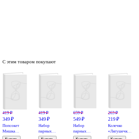
С этим товаром покупают
419 ₽
419 ₽
659 ₽
263 ₽
349 ₽
349 ₽
549 ₽
219 ₽
Попсокет
Набор
Набор
Колечко
Мишка
парных
парных
«Лягушечка»,
перламутр
браслетов с
колечек
зеленая,