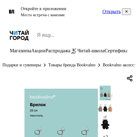
Откройте в приложении
Открыть
Место встречи с книгами
Магазины
Акции
Распродажа
Читай-школа
Сертификаты
П
Подарки и сувениры
Товары бренда Bookvalno
Bookvalno аксессу
+2