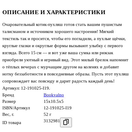
ОПИСАНИЕ И ХАРАКТЕРИСТИКИ
Очаровательный котик‑пухляш готов стать вашим пушистым
талисманом и источником хорошего настроения! Мягкий
текстиль так и просится, чтобы его погладили, а пухлые щёчки,
круглые глазки и округлые формы вызывают улыбку с первого
взгляда. Всего 15 см — и вот уже ваша сумка или рюкзак
приобрели уютный и игривый вид. Этот милый брелок напомнит
о тёплых вечерах с мурчащим другом на коленях и добавит
нотку беззаботности в повседневные образы. Пусть этот пухляш
сопровождает вас повсюду и дарит радость каждый день!
Артикул: 12‑191025‑I19.
Бренд
Bookvalno
Размер
15x10.5x5
ISBN/Артикул
12-191025-I19
Вес, г.
52 г
3132981
ID товара