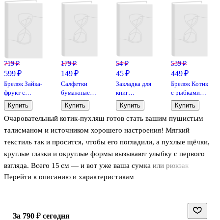
719 ₽
179 ₽
54 ₽
539 ₽
599 ₽
149 ₽
45 ₽
449 ₽
Брелок Зайка-
Салфетки
Закладка для
Брелок Котик
фрукт с
бумажные
книг
с рыбками
молнией
Kawaii
«Любимые
(текстиль)
Купить
Купить
Купить
Купить
(текстиль) (15
Котик, 40
коты»,
(12см) (12-
Очаровательный котик‑пухляш готов стать вашим пушистым
см) (12-0675-
штук, 19х12
пластик, Be
1644-
Z4)
мм
positive
202405-T7)
талисманом и источником хорошего настроения! Мягкий
Bookvalno
текстиль так и просится, чтобы его погладили, а пухлые щёчки,
круглые глазки и округлые формы вызывают улыбку с первого
взгляда. Всего 15 см — и вот уже ваша сумка или рюкзак
Перейти к описанию и характеристикам
приобрели уютный и игривый вид. Этот милый брелок напомнит
о тёплых вечерах с мурчащим другом на коленях и добавит
нотку беззаботности в повседневные образы. Пусть этот пухляш
сопровождает вас повсюду и дарит радость каждый день!
за 790 ₽
сегодня