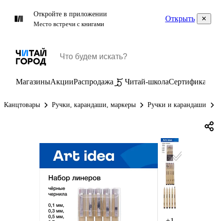
Откройте в приложении
Открыть
Место встречи с книгами
Магазины
Акции
Распродажа
Читай-школа
Сертификаты
П
Канцтовары
Ручки, карандаши, маркеры
Ручки и карандаши
+1