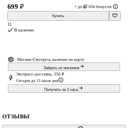
699 ₽
+ до
104 бонусов
Износостойкие игольчатые наконечники сохраняют чёткость
линий даже при интенсивном использовании.
Купить
11
Набор подходит для скетчинга, технического рисунка,
В наличии
леттеринга и комиксов.
Бренд Art idea, разработанный специалистами Читай-города,
демонстрирует тщательную проработку деталей.
Москва
Смотреть наличие
на карте
Забрать из магазина
Экспресс-доставка, 350 ₽
Сегодня до 13 часов дня
Получить за 3 часа
ОТЗЫВЫ