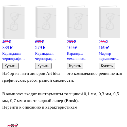
407 ₽
695 ₽
203 ₽
203 ₽
339 ₽
579 ₽
169 ₽
169 ₽
Карандаши
Карандаши
Карандаш
Маркер
чернографитные,
чернографитные,
механический
перманентный
ArtBerry, 6
ArtBerry, 12
с ластиком
белый 1 мм,
Купить
Купить
Купить
Купить
штук
штук
«Project»,
Goodmark
Набор из пяти линеров Art idea — это комплексное решение для
Schiller, 0,5
мм, HB, в
графических работ разной сложности.
ассортименте
В комплект входят инструменты толщиной 0,1 мм, 0,3 мм, 0,5
мм, 0,7 мм и кистевидный линер (Brush).
Перейти к описанию и характеристикам
Такая градация позволяет выполнять как ювелирную проработку
деталей, так и насыщенные акценты и каллиграфические штрихи.
839 ₽