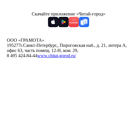
Скачайте приложение «Читай-город»
ООО «ГРАМОТА»
195277
г.Санкт-Петербург,
,
Пироговская наб., д. 21, литера А,
офис 63, часть помещ. 12-Н, ком. 29
,
8 495 424-84-44
www.chitai-gorod.ru/