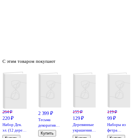
С этим товаром покупают
264 ₽
155 ₽
119 ₽
2 399 ₽
220 ₽
129 ₽
99 ₽
Тесьма
Набор Дек.
Деревянные
Наборы из
декоративная
эл. (12 дерев.
украшения
фетра
диз микс
Купить
пуг. 4 прищ.
«Салфетка»,
«Тюльпаны»
(Н001)