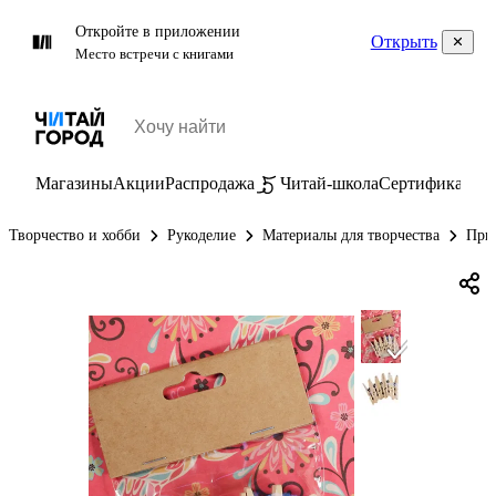
Откройте в приложении
Открыть
Место встречи с книгами
Магазины
Акции
Распродажа
Читай-школа
Сертификаты
П
Творчество и хобби
Рукоделие
Материалы для творчества
При