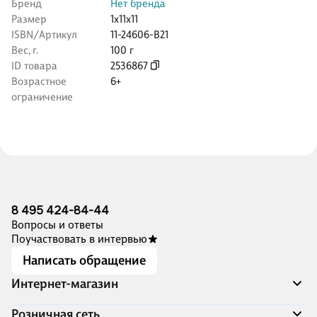
Бренд
Нет бренда
Размер
1x11x11
ISBN/Артикул
11-24606-B21
Вес, г.
100 г
ID товара
2536867
Возрастное
6+
ограничение
8 495 424-84-44
Вопросы и ответы
Поучаствовать в интервью
Написать обращение
Интернет-магазин
Акции
Розничная сеть