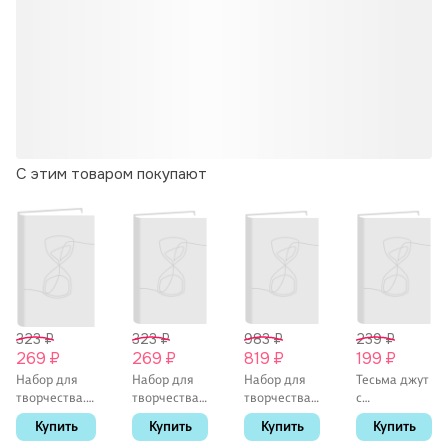
С этим товаром покупают
323 ₽
323 ₽
983 ₽
239 ₽
269 ₽
269 ₽
819 ₽
199 ₽
Набор для
Набор для
Набор для
Тесьма джут
творчества.
творчества.
творчества
с
Цветы "Paper
Цветы
Рыжий Кот.
листочками,
Купить
Купить
Купить
Купить
Flower", 3
"Paper
Алмазная
2 метра,