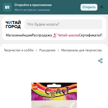
Откройте в приложении
Открыть
Место встречи с книгами
Магазины
Акции
Распродажа
Читай-школа
Сертификаты
Прог
Творчество и хобби
Рукоделие
Материалы для творчества