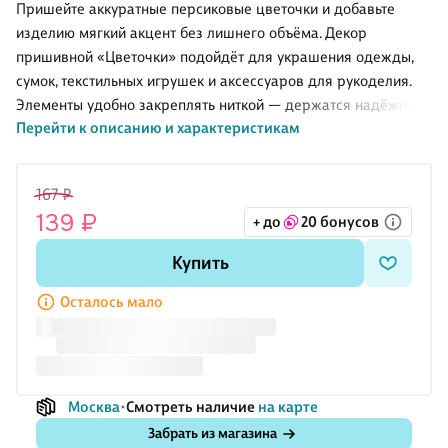
больших + 10
Flower", 3
мозаика
моток с
Пришейте аккуратные персиковые цветочки и добавьте
маленьких,
больших + 10
классическая
подвесом
изделию мягкий акцент без лишнего объёма. Декор
молочные и
маленьких,
«Британский
(белый)
пришивной «Цветочки» подойдёт для украшения одежды,
белые
розовые и
котик на
молочные
окне», 20 х
сумок, текстильных игрушек и аксессуаров для рукоделия.
20 см, 25
Элементы удобно закреплять ниткой — держатся надёжно и
цветов, с
Перейти к описанию и характеристикам
смотрятся аккуратно в готовой работе. В наборе 2 штуки,
полным
заполнением
упаковка — пакет с хедером: удобно хранить и брать с собой
на занятия. Рекомендовано для творчества с 6 лет.
167 ₽
139 ₽
+ до
20 бонусов
Купить
Осталось мало
Москва
Смотреть наличие
на карте
Забрать из магазина