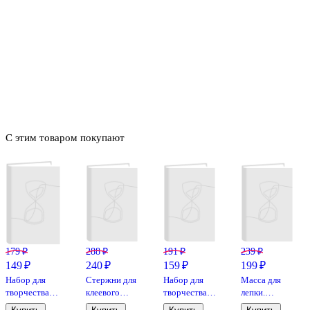
С этим товаром покупают
179 ₽
288 ₽
191 ₽
239 ₽
149 ₽
240 ₽
159 ₽
199 ₽
Набор для
Стержни для
Набор для
Масса для
творчества
клеевого
творчества
лепки.
Lori. Слепи
пистолета,
LORI. Слепи
Легкий