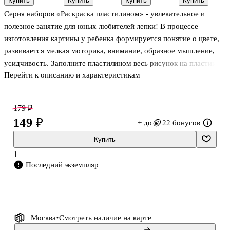
Купить
Купить
Купить
Купить
свечу
d=7мм*18см,
свечу
пластилин,
Серия наборов «Раскраска пластилином» - увлекательное и
"Осьминог"
7 штук
"Фонарик"
12 цветов, 3
стека
полезное занятие для юных любителей лепки! В процессе
изготовления картины у ребенка формируется понятие о цвете,
развивается мелкая моторика, внимание, образное мышление,
усидчивость. Заполните пластилином весь рисунок на пластике -
Перейти к описанию и характеристикам
и персонажи на картинке оживут. Тесто для лепки в брусках по
24 гр. и 12 гр., магнитная лента, стек, цветная инструкция.
179 ₽
149 ₽
+ до
22 бонусов
Купить
1
Последний экземпляр
Москва
Смотреть наличие
на карте