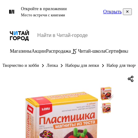
Откройте в приложении
Открыть
Место встречи с книгами
Магазины
Акции
Распродажа
Читай-школа
Сертификаты
П
Творчество и хобби
Лепка
Наборы для лепки
Набор для творч