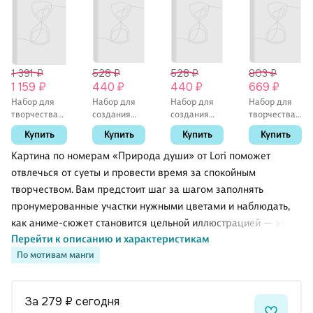
1 391 ₽
528 ₽
528 ₽
803 ₽
1 159 ₽
440 ₽
440 ₽
669 ₽
Набор для
Набор для
Набор для
Набор для
творчества
создания
создания
творчества.
Рыжий Кот.
украшений
украшений
Брошь
Купить
Купить
Купить
Купить
Алмазная
«Конфетки»,
«Море», 3
валянием.
мозаика
3 браслета,
браслета,
Сочное
Картина по номерам «Природа души» от Lori поможет
классическая
Origami
Origami
яблоко
отвлечься от суеты и провести время за спокойным
«Круглый
творчеством. Вам предстоит шаг за шагом заполнять
котик», 30 х
40 см, 30
пронумерованные участки нужными цветами и наблюдать,
цветов, с
как аниме-сюжет становится цельной иллюстрацией — это
подрамником,
Перейти к описанию и характеристикам
по-настоящему расслабляет.
с полным
заполнением
По мотивам манги
Набор подойдёт и начинающим, и тем, кто уже любит
рисование по номерам: не нужно придумывать композицию,
за 279 ₽
сегодня
достаточно следовать подсказкам. Готовую работу приятно