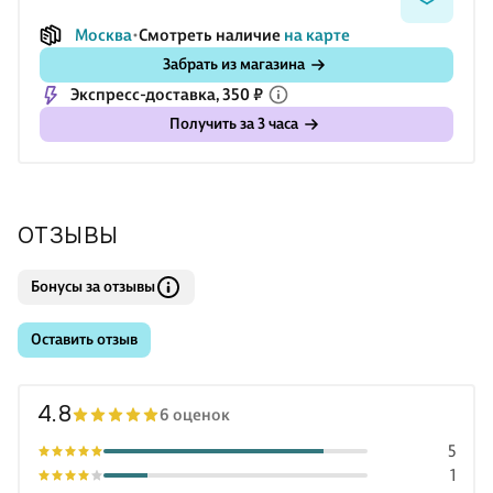
оформить и повесить в комнате или подарить поклоннику
Москва
Смотреть наличие
на карте
манги и аниме — отличный вариант сувенира для гика.
Забрать из магазина
Рекомендовано детям от 3 лет и старше.
Экспресс-доставка, 350 ₽
Получить за 3 часа
ОТЗЫВЫ
Бонусы за отзывы
Оставить отзыв
4.8
6 оценок
5
1