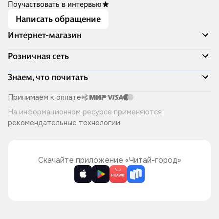
Поучаствовать в интервью
Написать обращение
Интернет-магазин
Акции
Розничная сеть
Распродажа
Доставка и оплата
Адреса магазинов
Знаем, что почитать
Программа лояльности
Книжный Дозор
Подарочные сертификаты
О компании
Скоро в продаже
Принимаем к оплате
Правила продажи
Читай-город для бизнеса
Эксклюзивные новинки
На информационном ресурсе применяются
Политика конфиденциальности
Хотите у нас работать?
Лучшие из лучших
рекомендательные технологии
.
Читай-журнал
Книжные циклы
Что ещё почитать?
Скачайте приложение «Читай-город»