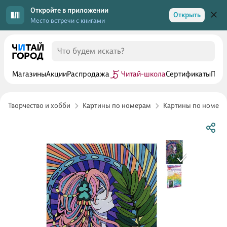
Откройте в приложении
Открыть
Место встречи с книгами
Магазины
Акции
Распродажа
Читай-школа
Сертификаты
Прог
Творчество и хобби
Картины по номерам
Картины по номера