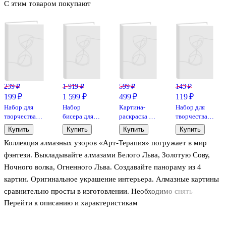
С этим товаром покупают
239 ₽
1 919 ₽
599 ₽
143 ₽
199 ₽
1 599 ₽
499 ₽
119 ₽
Набор для
Набор
Картина-
Набор для
творчества
бисера для
раскраска по
творчества
Lori. Гравюра
рукоделия
номерам
LORI.
Купить
Купить
Купить
Купить
большая с
Mini «Маяк
Фреска.
Коллекция алмазных узоров «Арт-Терапия» погружает в мир
эффектом
на закате»,
Истории
золота
20 х 14 см,
юных ниндзя
фэнтези. Выкладывайте алмазами Белого Льва, Золотую Сову,
«Мейн-кун»
Артвентура
"Юный
Ночного волка, Огненного Льва. Создавайте панораму из 4
ниндзя"
картин. Оригинальное украшение интерьера. Алмазные картины
сравнительно просты в изготовлении. Необходимо снять
Перейти к описанию и характеристикам
защитный слой с клеевой основы и с помощью карандаша-
стилуса приклеить стразы по номеру и цвету. Готовую картинку