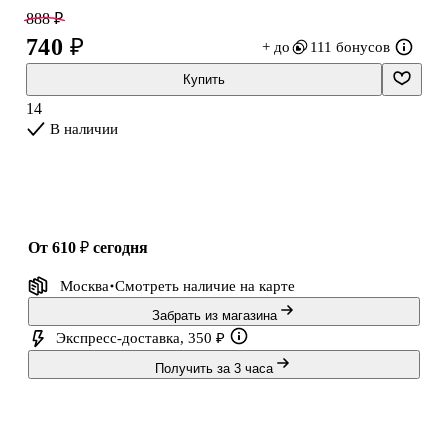
можно поставить на мольберт, который входит в набор.
888 ₽
Блестящий результат восхищает всех!
740 ₽
+ до
111 бонусов
В наборе: картинка с клейкой основой (20 х 20 см), стразы
Купить
(1000+), мольберт, карандаш, тарелочка.
14
В наличии
от 610 ₽
сегодня
Москва
Смотреть наличие
на карте
Забрать из магазина
Экспресс-доставка, 350 ₽
Получить за 3 часа