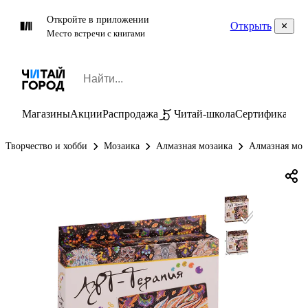
Откройте в приложении
Открыть
Место встречи с книгами
Магазины
Акции
Распродажа
Читай-школа
Сертификаты
П
Творчество и хобби
Мозаика
Алмазная мозаика
Алмазная моз