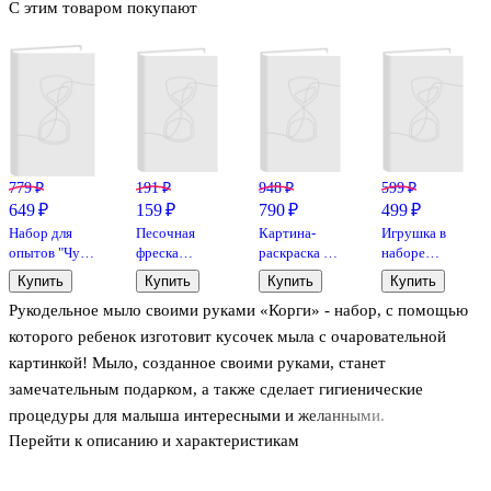
С этим товаром покупают
779 ₽
191 ₽
948 ₽
599 ₽
649 ₽
159 ₽
790 ₽
499 ₽
Набор для
Песочная
Картина-
Игрушка в
опытов "Чудо
фреска
раскраска по
наборе
бомбочки.
Совушка,
номерам
Funny
Купить
Купить
Купить
Купить
Цветочные",
Десятое
«Малыши-
Kitchen
Рукодельное мыло своими руками «Корги» - набор, с помощью
Каррас
королевство
животные.
Burger set
Крошка
mini
которого ребенок изготовит кусочек мыла с очаровательной
лисенок», 20
картинкой! Мыло, созданное своими руками, станет
х 20 см,
замечательным подарком, а также сделает гигиенические
Рыжий Кот
процедуры для малыша интересными и желанными.
Перейти к описанию и характеристикам
Для изготовления мыла потребуется внимание, ответственность
и строгое соблюдение инструкции. Единственным ограничением