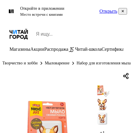
Откройте в приложении
Открыть
Место встречи с книгами
Магазины
Акции
Распродажа
Читай-школа
Сертификаты
П
Творчество и хобби
Мыловарение
Набор для изготовления мыла.
+1