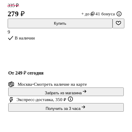
является контроль и помощь со стороны взрослых при нагреве и
335 ₽
манипуляциях с горячей мыльной основой.
279 ₽
+ до
41 бонуса
Состав:
- мыльная основа 2-х видов (прозрачная и белая);
Купить
- картинка на водорастворимой бумаге (5х7 см);
9
- пластиковая форма;
В наличии
- инструкция.
Набор рекомендован для детей старше 5 лет. Все действия,
от 249 ₽
сегодня
Москва
Смотреть наличие
на карте
Забрать из магазина
Экспресс-доставка, 350 ₽
Получить за 3 часа