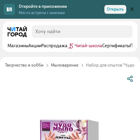
Откройте в приложении
Открыть
Место встречи с книгами
Магазины
Акции
Распродажа
Читай-школа
Сертификаты
Прог
Творчество и хобби
Мыловарение
Набор для опытов "Чудо-Мы