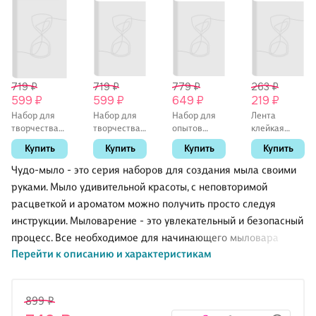
719 ₽
719 ₽
779 ₽
263 ₽
599 ₽
599 ₽
649 ₽
219 ₽
Набор для
Набор для
Набор для
Лента
творчества
творчества
опытов
клейкая
Каррас
Каррас
"Чудо
двусторонняя
Купить
Купить
Купить
Купить
Детский
Детский
бомбочки.
прозрачная
набор для
набор для
Животный
"Нано",
Чудо-мыло - это серия наборов для создания мыла своими
приготовления
приготовления
мир", Каррас
намотка 1 м,
руками. Мыло удивительной красоты, с неповторимой
парфюма
парфюма
ширина 20
расцветкой и ароматом можно получить просто следуя
"Юный
"Юный
мм, толщина
Парфюмер.
Парфюмер.
1мм
инструкции. Мыловарение - это увлекательный и безопасный
GIRL`S
BE HAPPY"
процесс. Все необходимое для начинающего мыловара
DREAM"
Перейти к описанию и характеристикам
находится в наборе. Насладитесь творчеством и создайте
прекрасные подарки вместе с друзьями или родителями.
899 ₽