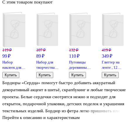
С этим товаром покупают
119 ₽
107 ₽
132 ₽
419 ₽
99 ₽
89 ₽
110 ₽
349 ₽
Набор
Набор для
Пуговицы
Глиттер на
наклеек для
творчества,
деревянные
ленте , 12
скрапбукинга
Набор бусин
Птички в
цветов, 5 гр
Купить
Купить
Купить
Купить
на картонке
Craft Deco,
клетке (3см)
11-24801-11-
Бордюры «Сердца» помогут быстро добавить аккуратный
(11062100) (6
граненые,
(10шт)
1
видов)
3шт, 2см,
(пакет) (11-
декоративный акцент в шитьё, скрапбукинг и любые творческие
(упаковка)
черные с
24067-L41)
проекты. Белые сердечки смотрятся нежно и подходят для
золотом
открыток, подарочной упаковки, детских поделок и украшения
текстильных изделий. Бордюр из фетра легко пришивать или
Перейти к описанию и характеристикам
приклеивать, а при необходимости — подрезать по длине.
Упаковка с подложкой и подвесом удобна для хранения и выбора