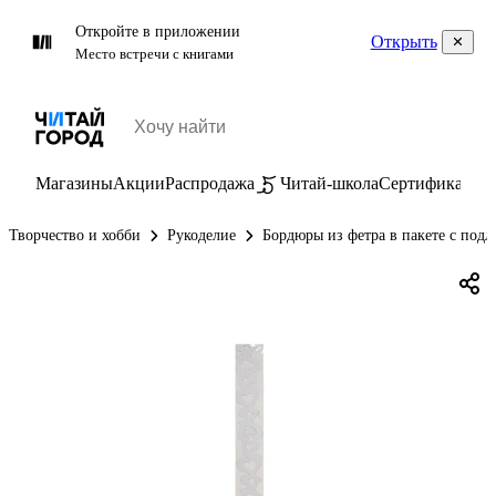
Откройте в приложении
Открыть
Место встречи с книгами
Магазины
Акции
Распродажа
Читай-школа
Сертификаты
П
Творчество и хобби
Рукоделие
Бордюры из фетра в пакете с подл