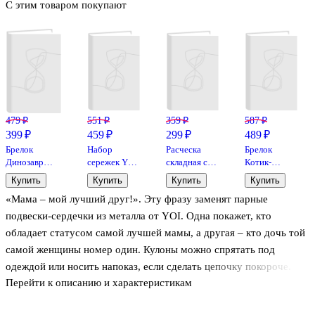
С этим товаром покупают
479 ₽
551 ₽
359 ₽
587 ₽
399 ₽
459 ₽
299 ₽
489 ₽
Брелок
Набор
Расческа
Брелок
Динозавр
сережек Yoi,
складная с
Котик-
(прозрачный)
"Цветочки и
зеркалом
пушистик с
Купить
Купить
Купить
Купить
(ПВХ) (5 см),
бабочки", 2,5
Капибара
бантиком и
«Мама – мой лучший друг!». Эту фразу заменят парные
Bookvalno
см, 3 штуки
(пластик,
подвесками
плюш) (7см)
(ПВХ)
подвески-сердечки из металла от YOI. Одна покажет, кто
(12-3005A-3)
обладает статусом самой лучшей мамы, а другая – кто дочь той
(Lafilaf)
самой женщины номер один. Кулоны можно спрятать под
одеждой или носить напоказ, если сделать цепочку покороче.
Перейти к описанию и характеристикам
Длина подвесок – 48 см.