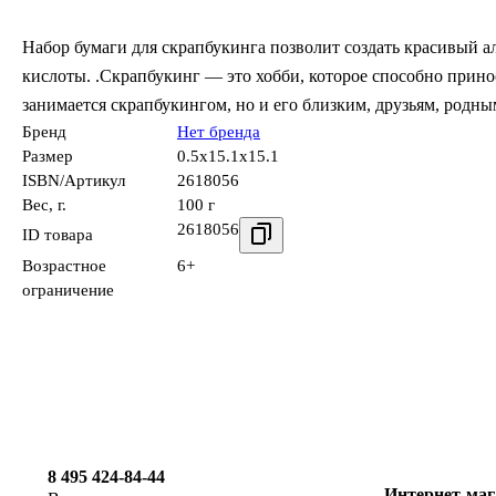
Набор бумаги для скрапбукинга позволит создать красивый 
кислоты. .Скрапбукинг — это хобби, которое способно прино
занимается скрапбукингом, но и его близким, друзьям, родны
Бренд
Нет бренда
Размер
0.5x15.1x15.1
ISBN/Артикул
2618056
Вес, г.
100 г
2618056
ID товара
Возрастное
6+
ограничение
8 495 424-84-44
Интернет-маг