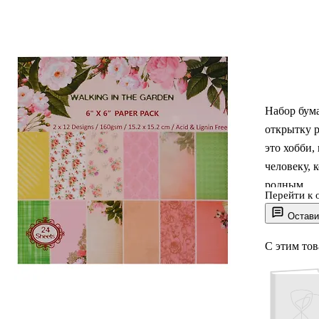
Набор бума
открытку 
это хобби,
человеку, 
родным.
Перейти к 
Остави
С этим то