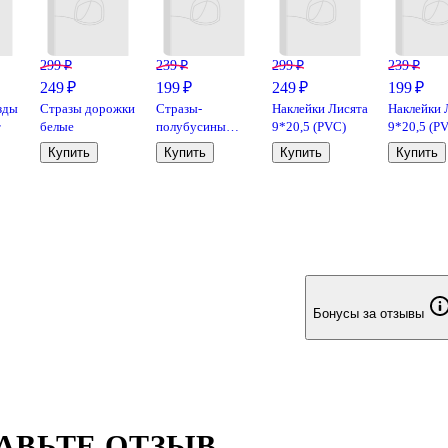
299 ₽
239 ₽
299 ₽
239 ₽
249 ₽
199 ₽
249 ₽
199 ₽
зды
Стразы дорожки
Стразы-
Наклейки Лисята
Наклейки 
т
белые
полубусины
9*20,5 (PVC)
9*20,5 (P
Змейка (белые)
Купить
Купить
Купить
Купить
(7*22.6)
Бонусы за отзывы
АВЬТЕ ОТЗЫВ