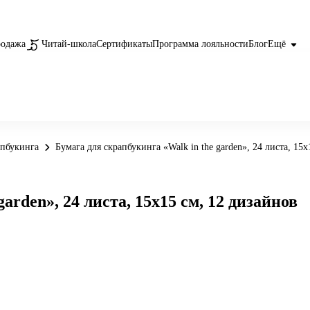
родажа
Читай-школа
Сертификаты
Программа лояльности
Блог
Ещё
апбукинга
Бумага для скрапбукинга «Walk in the garden», 24 листа, 15
arden», 24 листа, 15х15 см, 12 дизайнов