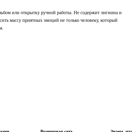
альбом или открытку ручной работы. Не содержит лигнина и
сить массу приятных эмоций не только человеку, который
м.
азин
Розничная сеть
Знаем, чт