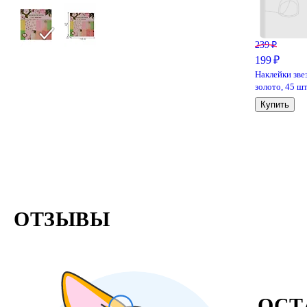
239 ₽
199 ₽
Наклейки зве
золото, 45 ш
Купить
ОТЗЫВЫ
ОСТ