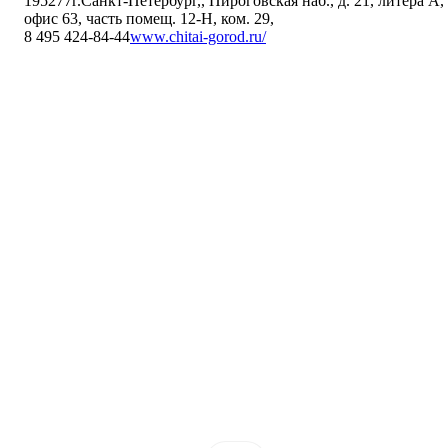
195277
г.Санкт-Петербург,
,
Пироговская наб., д. 21, литера А,
офис 63, часть помещ. 12-Н, ком. 29
,
8 495 424-84-44
www.chitai-gorod.ru/