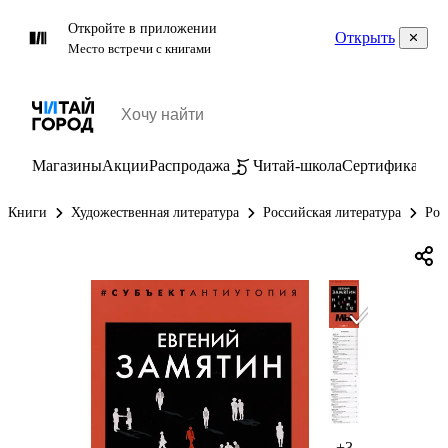
Откройте в приложении
Открыть
Место встречи с книгами
Магазины
Акции
Распродажа
Читай-школа
Сертификаты
П
Книги
Художественная литература
Российская литература
Рос
+3