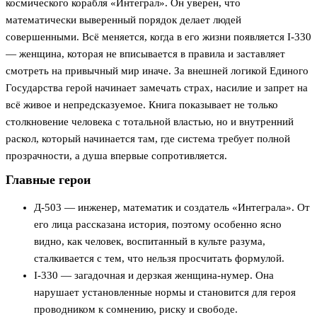
космического корабля «Интеграл». Он уверен, что
математически выверенный порядок делает людей
совершенными. Всё меняется, когда в его жизни появляется I-330
— женщина, которая не вписывается в правила и заставляет
смотреть на привычный мир иначе. За внешней логикой Единого
Государства герой начинает замечать страх, насилие и запрет на
всё живое и непредсказуемое. Книга показывает не только
столкновение человека с тотальной властью, но и внутренний
раскол, который начинается там, где система требует полной
прозрачности, а душа впервые сопротивляется.
Главные герои
Д-503 — инженер, математик и создатель «Интеграла». От
его лица рассказана история, поэтому особенно ясно
видно, как человек, воспитанный в культе разума,
сталкивается с тем, что нельзя просчитать формулой.
I-330 — загадочная и дерзкая женщина-нумер. Она
нарушает установленные нормы и становится для героя
проводником к сомнению, риску и свободе.