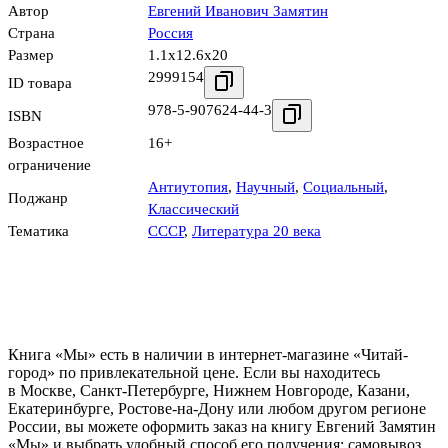
Автор
Евгений Иванович Замятин
Страна
Россия
Размер
1.1x12.6x20
2999154
ID товара
978-5-907624-44-3
ISBN
Возрастное
16+
ограничение
Антиутопия
,
Научный
,
Социальный
,
Поджанр
Классический
Тематика
СССР
,
Литература 20 века
Книга «Мы» есть в наличии в интернет-магазине «Читай-
город» по привлекательной цене. Если вы находитесь
в Москве, Санкт-Петербурге, Нижнем Новгороде, Казани,
Екатеринбурге, Ростове-на-Дону или любом другом регионе
России, вы можете оформить заказ на книгу Евгений Замятин
«Мы» и выбрать удобный способ его получения: самовывоз,