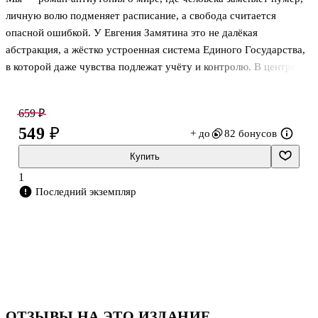
личную волю подменяет расписание, а свобода считается
опасной ошибкой. У Евгения Замятина это не далёкая
абстракция, а жёстко устроенная система Единого Государства,
в которой даже чувства подлежат учёту и контролю. В центре
книги — инженер Д-503, убеждённый сторонник порядка,
живущий среди стеклянных стен, надзора и обязательного
659 ₽
единомыслия. Здесь вместо имён — буквы и цифры, вместо
549 ₽
+ до
82 бонусов
частной жизни — разрешения, а фантазия и сны выглядят почти
преступлением. Роман давно стал классикой русской литературы
Купить
XX века и одним из ключевых произведений о цене всеобщего
1
«счастья», достигнутого за счёт отказа от личности.
Последний экземпляр
О чём книга
Перейти к описанию и характеристикам
ОТЗЫВЫ НА ЭТО ИЗДАНИЕ