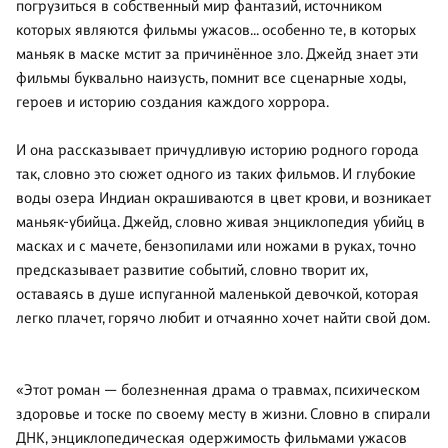
погрузиться в собственный мир фантазий, источником
которых являются фильмы ужасов… особенно те, в которых
маньяк в маске мстит за причинённое зло. Джейд знает эти
фильмы буквально наизусть, помнит все сценарные ходы,
героев и историю создания каждого хоррора.
И она рассказывает причудливую историю родного города
так, словно это сюжет одного из таких фильмов. И глубокие
воды озера Индиан окрашиваются в цвет крови, и возникает
маньяк-убийца. Джейд, словно живая энциклопедия убийц в
масках и с мачете, бензопилами или ножами в руках, точно
предсказывает развитие событий, словно творит их,
оставаясь в душе испуганной маленькой девочкой, которая
легко плачет, горячо любит и отчаянно хочет найти свой дом.
«Этот роман — болезненная драма о травмах, психическом
здоровье и тоске по своему месту в жизни. Словно в спирали
ДНК, энциклопедическая одержимость фильмами ужасов