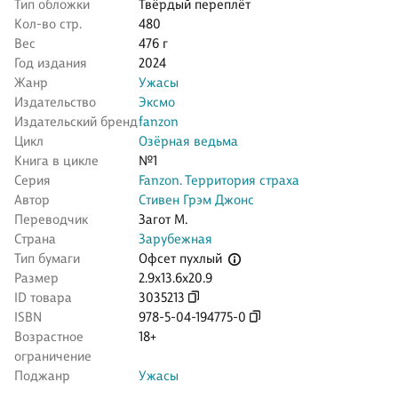
Тип обложки
Твёрдый переплёт
Кол-во стр.
480
Вес
476 г
Год издания
2024
Жанр
Ужасы
Издательство
Эксмо
Издательский бренд
fanzon
Цикл
Озёрная ведьма
Книга в цикле
№1
Серия
Fanzon. Территория страха
Автор
Стивен Грэм Джонс
Переводчик
Загот М.
Страна
Зарубежная
Офсет пухлый
Тип бумаги
Размер
2.9x13.6x20.9
ID товара
3035213
ISBN
978-5-04-194775-0
Возрастное
18+
ограничение
Поджанр
Ужасы