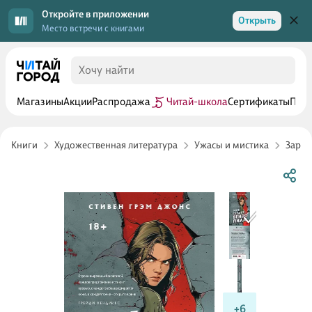
Откройте в приложении
Открыть
Место встречи с книгами
Магазины
Акции
Распродажа
Читай-школа
Сертификаты
Прог
Книги
Художественная литература
Ужасы и мистика
Зару
+6