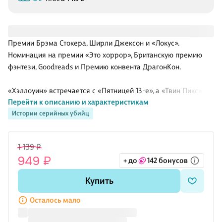
Премии Брэма Стокера, Ширли Джексон и «Локус».
Номинация на премии «Это хоррор», Британскую премию
фэнтези, Goodreads и Премию конвента ДрагонКон.
«Хэллоуин» встречается с «Пятницей 13-е», а «Твин Пикс» с
Перейти к описанию и характеристикам
«Техасской резней бензопилой».
Истории серийных убийц
У Джейд Дэниэлс нет матери, отец жесток, а окружающим на
нее просто наплевать. Есть причина озлобиться на город
1 139 ₽
Пруфрок и его жителей. И еще большая причина —
949 ₽
+ до
142 бонусов
погрузиться в собственный мир фантазий, источником
которых являются фильмы ужасов… особенно те, в которых
Купить
маньяк в маске мстит за причинённое зло. Джейд знает эти
фильмы буквально наизусть, помнит все сценарные ходы,
Осталось мало
героев и историю создания каждого хоррора.