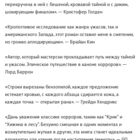
перекручена в ней с бешеной, кровавой тайной и с диким,
шокирующим финалом». — Кристофер Голден
«Кропотливое исследование как жанра ужасов, так и
американского Запада, этот роман оставил меня в смятении,
но громко аплодирующим». — Брайан Кин
«Автор, который мастерски прокладывает путь между тайной
и ужасом. Эпическое путешествие в каноне хорроров». —
Лэрд Баррон
«Строки вырезаны бензопилой, каждое предложение
истекает кровью, с каждого абзаца сдирается кожа, а
каждая точка — открытая рана». — Грейди Хендрикс
«Дань уважения классике хорроров, таким как “Крик” и
“Хижина в лесу”. Безумно смешная в одних моментах и
возмутительно жуткая в других, эта книга станет идеальным
вариантом для чтения после наступления темноты». — GQ