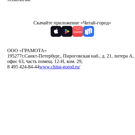
Скачайте приложение «Читай-город»
ООО «ГРАМОТА»
195277
г.Санкт-Петербург,
,
Пироговская наб., д. 21, литера А,
офис 63, часть помещ. 12-Н, ком. 29
,
8 495 424-84-44
www.chitai-gorod.ru/