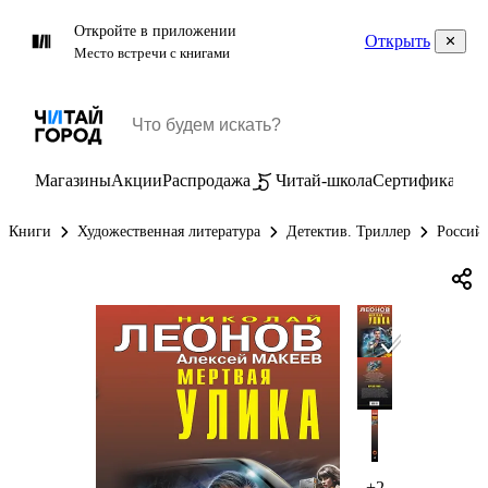
Откройте в приложении
Открыть
Место встречи с книгами
Магазины
Акции
Распродажа
Читай-школа
Сертификаты
П
Книги
Художественная литература
Детектив. Триллер
Россий
+2