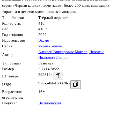
серия «Черная кошка» насчитывает более 200 книг, вышедших
тиражом в десятки миллионов экземпляров.
Тип обложки
Твёрдый переплёт
Кол-во стр.
416
Вес
410 г
Год издания
2022
Издательство
Эксмо
Серия
Черная кошка
Алексей Викторович Макеев
,
Николай
Автор
Иванович Леонов
Тип бумаги
Газетная
Размер
2.7x14.8x22.1
2923124
ID товара
978-5-04-168370-2
ISBN
Возрастное
16+
ограничение
Поджанр
Полицейский