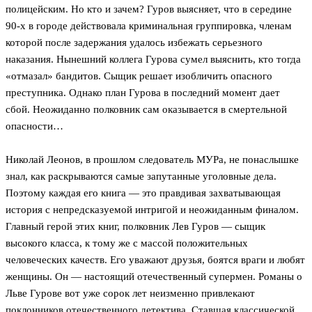
полицейским. Но кто и зачем? Гуров выясняет, что в середине
90-х в городе действовала криминальная группировка, членам
которой после задержания удалось избежать серьезного
наказания. Нынешний коллега Гурова сумел выяснить, кто тогда
«отмазал» бандитов. Сыщик решает изобличить опасного
преступника. Однако план Гурова в последний момент дает
сбой. Неожиданно полковник сам оказывается в смертельной
опасности…
Николай Леонов, в прошлом следователь МУРа, не понаслышке
знал, как раскрываются самые запутанные уголовные дела.
Поэтому каждая его книга — это правдивая захватывающая
история с непредсказуемой интригой и неожиданным финалом.
Главный герой этих книг, полковник Лев Гуров — сыщик
высокого класса, к тому же с массой положительных
человеческих качеств. Его уважают друзья, боятся враги и любят
женщины. Он — настоящий отечественный супермен. Романы о
Льве Гурове вот уже сорок лет неизменно привлекают
поклонников отечественного детектива. Ставшая классической