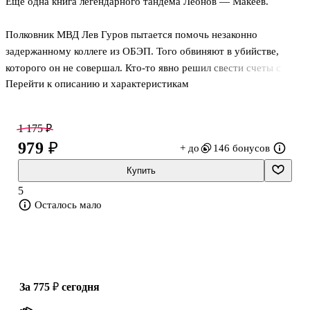
Еще одна книга легендарного тандема Леонов — Макеев.
Полковник МВД Лев Гуров пытается помочь незаконно
задержанному коллеге из ОБЭП. Того обвиняют в убийстве,
которого он не совершал. Кто-то явно решил свести счеты с
Перейти к описанию и характеристикам
полицейским. Но кто и зачем? Гуров выясняет, что в середине
90-х в городе действовала криминальная группировка, членам
которой после задержания удалось избежать серьезного
1 175 ₽
наказания. Нынешний коллега Гурова сумел выяснить, кто тогда
979 ₽
+ до
146 бонусов
«отмазал» бандитов. Сыщик решает изобличить опасного
преступника. Однако план Гурова в последний момент дает
Купить
сбой. Неожиданно полковник сам оказывается в смертельной
5
опасности…
Осталось мало
Николай Леонов, в прошлом следователь МУРа, не пона
за 775 ₽
сегодня